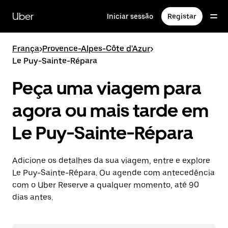
Avançar
para
Uber
Iniciar sessão
Registar
o
conteúdo
principal
França
>
Provence-Alpes-Côte d'Azur
>
Le Puy-Sainte-Répara
Peça uma viagem para
agora ou mais tarde em
Le Puy-Sainte-Répara
Adicione os detalhes da sua viagem, entre e explore
Le Puy-Sainte-Répara. Ou agende com antecedência
com o Uber Reserve a qualquer momento, até 90
dias antes.