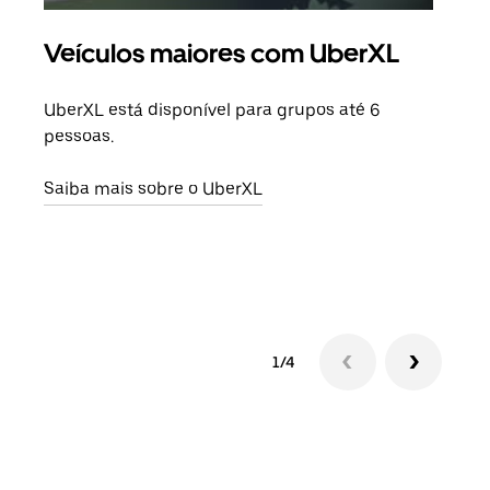
Veículos maiores com UberXL
Vi
UberXL está disponível para grupos até 6
Quan
pessoas.
para
pode
Saiba mais sobre o UberXL
ou d
Saib
1/4