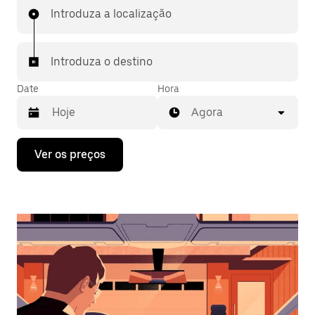
Introduza a localização
Introduza o destino
Date
Hora
Agora
Prima
Ver os preços
a
tecla
da
seta
para
interagir
com
o
calendário
e
selecionar
uma
data.