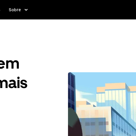
s
Sobre
gem
mais