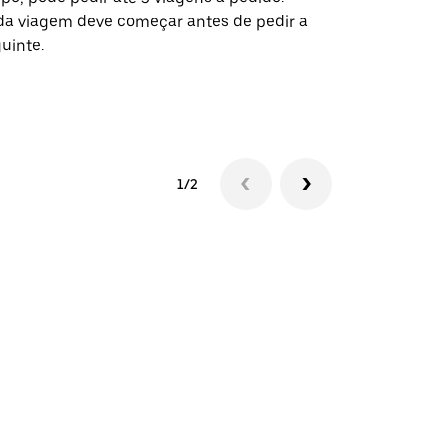
a viagem deve começar antes de pedir a
locais de ev
uinte.
Ver disponib
1/2