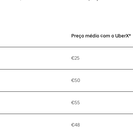
Preço médio com o UberX*
€25
€50
€55
€48