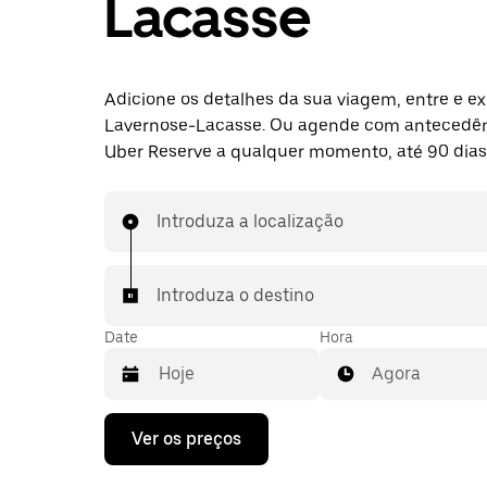
Lacasse
Adicione os detalhes da sua viagem, entre e ex
Lavernose-Lacasse. Ou agende com antecedê
Uber Reserve a qualquer momento, até 90 dias
Introduza a localização
Introduza o destino
Date
Hora
Agora
Prima
Ver os preços
a
tecla
da