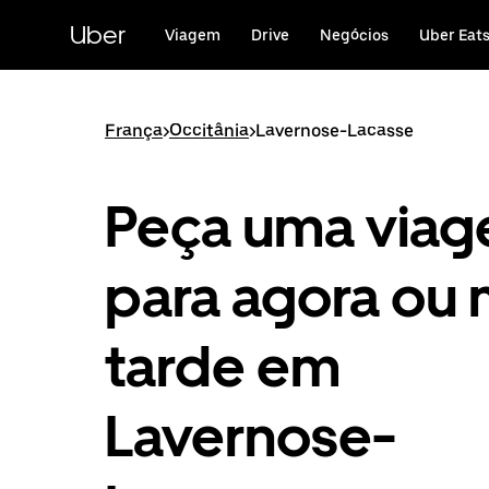
Avançar
para
Uber
Viagem
Drive
Negócios
Uber Eat
o
conteúdo
principal
França
>
Occitânia
>
Lavernose-Lacasse
Peça uma via
para agora ou 
tarde em
Lavernose-