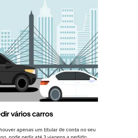
dir vários carros
Uber Shu
houver apenas um titular de conta no seu
A opção de s
po, pode pedir até 3 viagens a pedido.
determinado