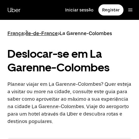
Avançar
para
Uber
Iniciar sessão
Registar
o
conteúdo
principal
França
>
Île-de-France
>
La Garenne-Colombes
Deslocar-se em La
Garenne-Colombes
Planear viajar em La Garenne-Colombes? Quer esteja
a visitar ou more na cidade, consulte este guia para
saber como aproveitar ao máximo a sua experiência
na cidade La Garenne-Colombes. Viaje do aeroporto
para um hotel através da Uber e descubra rotas e
destinos populares.