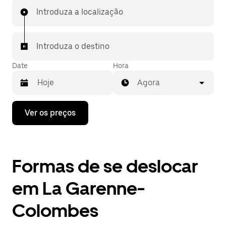
Introduza a localização
Introduza o destino
Date
Hora
Agora
Prima
Ver os preços
a
tecla
da
seta
para
Formas de se deslocar
interagir
com
o
em La Garenne-
calendário
e
Colombes
selecionar
uma
data.