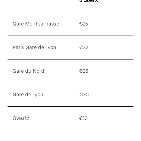
o UberX*
Gare Montparnasse
€25
Paris Gare de Lyon
€32
Gare du Nord
€26
Gare de Lyon
€30
Qwartz
€13