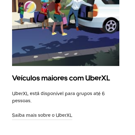
Veículos maiores com UberXL
Vi
UberXL está disponível para grupos até 6
Quan
pessoas.
para
pode
Saiba mais sobre o UberXL
ou d
Saib