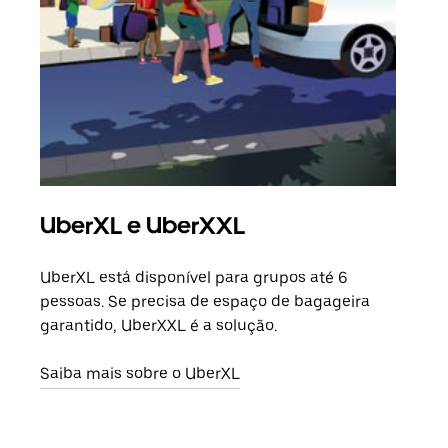
UberXL e UberXXL
Vi
UberXL está disponível para grupos até 6
Quan
pessoas. Se precisa de espaço de bagageira
para
garantido, UberXXL é a solução.
pode
ou d
Saiba mais sobre o UberXL
Saib