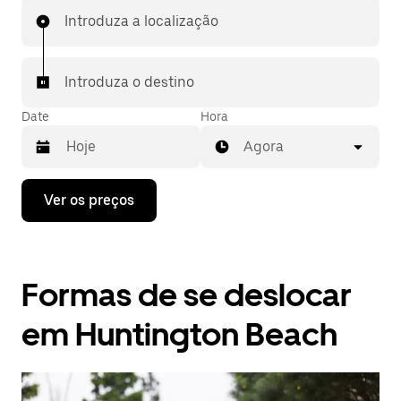
Introduza a localização
Introduza o destino
Date
Hora
Agora
Prima
Ver os preços
a
tecla
da
seta
para
Formas de se deslocar
interagir
com
o
em Huntington Beach
calendário
e
selecionar
uma
data.