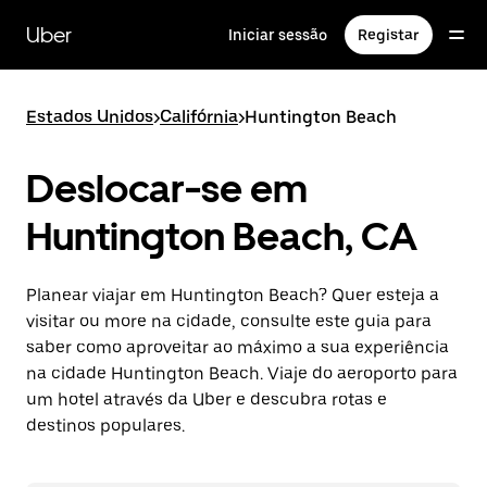
Avançar
para
Uber
Iniciar sessão
Registar
o
conteúdo
principal
Estados Unidos
>
Califórnia
>
Huntington Beach
Deslocar-se em
Huntington Beach, CA
Planear viajar em Huntington Beach? Quer esteja a
visitar ou more na cidade, consulte este guia para
saber como aproveitar ao máximo a sua experiência
na cidade Huntington Beach. Viaje do aeroporto para
um hotel através da Uber e descubra rotas e
destinos populares.