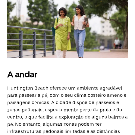
Prima
o
botão
Esc
para
fechar
o
calendário.
A andar
Huntington Beach oferece um ambiente agradável
para passear a pé, com o seu clima costeiro ameno e
paisagens cénicas. A cidade dispõe de passeios e
zonas pedonais, especialmente perto da praia e do
centro, o que facilita a exploração de alguns bairros a
pé. No entanto, algumas zonas podem ter
infraestruturas pedonais limitadas e as distâncias