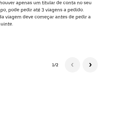
houver apenas um titular de conta no seu
A opção de s
po, pode pedir até 3 viagens a pedido.
determinado
a viagem deve começar antes de pedir a
locais de ev
uinte.
Ver disponib
1/2