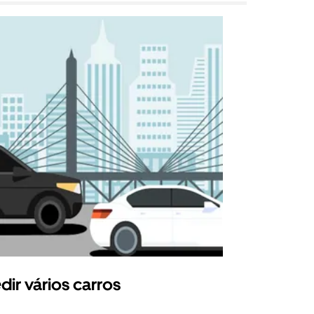
dir vários carros
Uber Shu