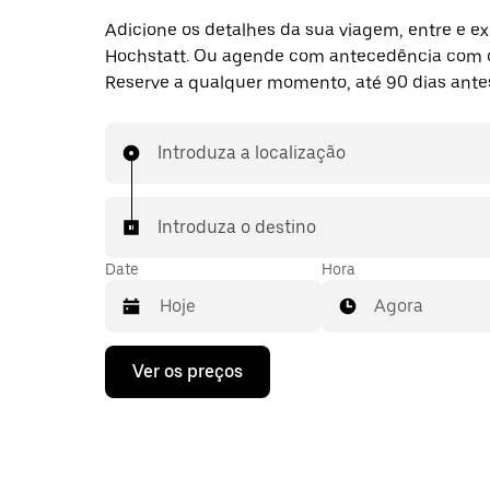
Adicione os detalhes da sua viagem, entre e ex
Hochstatt. Ou agende com antecedência com 
Reserve a qualquer momento, até 90 dias ante
Introduza a localização
Introduza o destino
Date
Hora
Agora
Prima
Ver os preços
a
tecla
da
seta
para
interagir