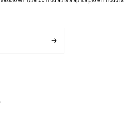
e sessão em Uber.com ou abra a aplicação e introduza
s