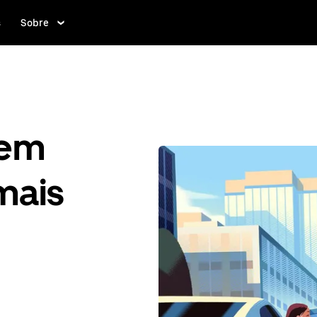
s
Sobre
gem
mais