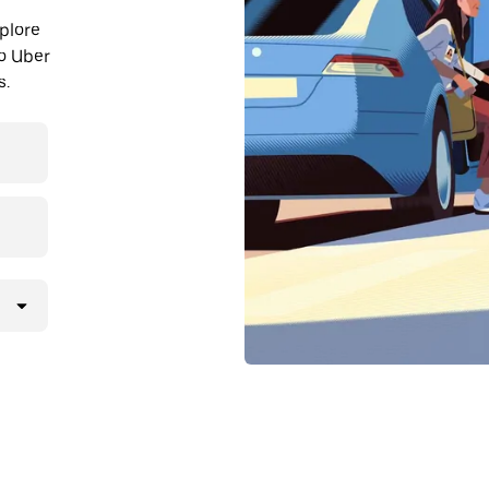
plore
o Uber
s.