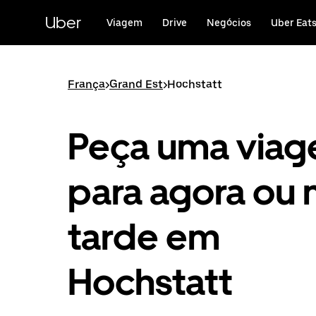
Avançar
para
Uber
Viagem
Drive
Negócios
Uber Eat
o
conteúdo
principal
França
>
Grand Est
>
Hochstatt
Peça uma via
para agora ou 
tarde em
Hochstatt