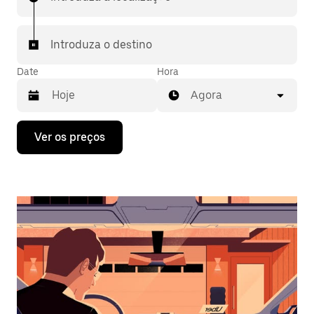
Introduza o destino
Date
Hora
Agora
Prima
Ver os preços
a
tecla
da
seta
para
interagir
com
o
calendário
e
selecionar
uma
data.
Prima