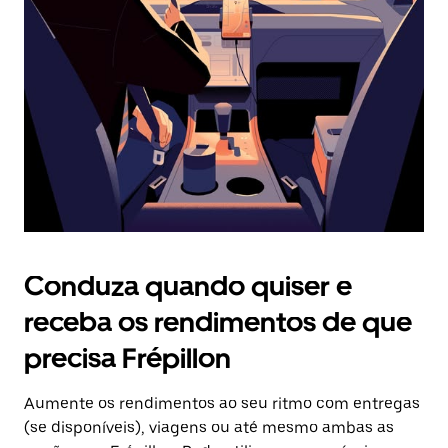
o
botão
Esc
para
fechar
o
calendário.
Conduza quando quiser e
receba os rendimentos de que
precisa Frépillon
Aumente os rendimentos ao seu ritmo com entregas
(se disponíveis), viagens ou até mesmo ambas as