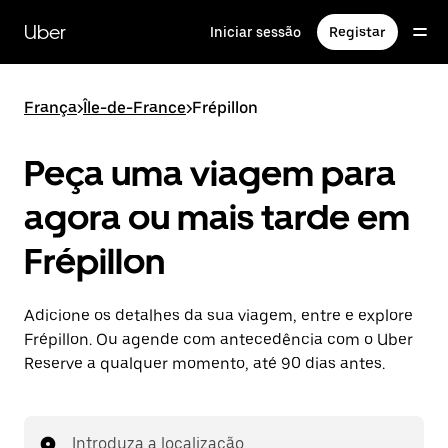
Avançar
para
Uber
Iniciar sessão
Registar
o
conteúdo
principal
França
>
Île-de-France
>
Frépillon
Peça uma viagem para
agora ou mais tarde em
Frépillon
Adicione os detalhes da sua viagem, entre e explore
Frépillon. Ou agende com antecedência com o Uber
Reserve a qualquer momento, até 90 dias antes.
Introduza a localização