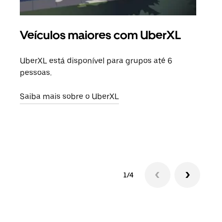
Veículos maiores com UberXL
Vi
UberXL está disponível para grupos até 6
Quan
pessoas.
para
pode
Saiba mais sobre o UberXL
ou d
Saib
1/4