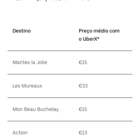
Destino
Preço médio com
o UberX*
Mantes la Jolie
€15
Les Mureaux
€33
Mon Beau Buchelay
€15
Action
€13