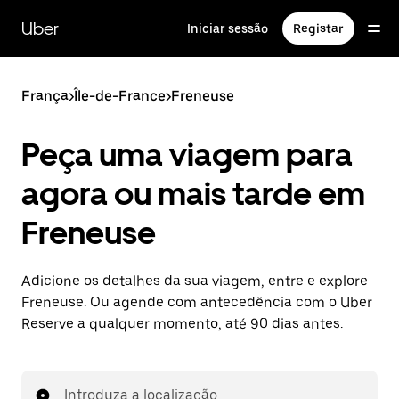
Avançar
para
Uber
Iniciar sessão
Registar
o
conteúdo
principal
França
>
Île-de-France
>
Freneuse
Peça uma viagem para
agora ou mais tarde em
Freneuse
Adicione os detalhes da sua viagem, entre e explore
Freneuse. Ou agende com antecedência com o Uber
Reserve a qualquer momento, até 90 dias antes.
Introduza a localização