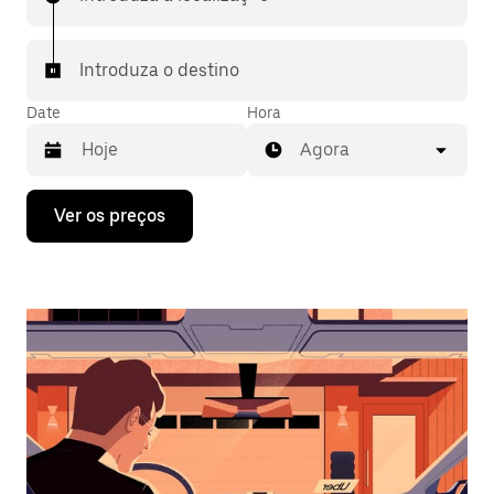
Introduza o destino
Date
Hora
Agora
Prima
Ver os preços
a
tecla
da
seta
para
interagir
com
o
calendário
e
selecionar
uma
data.
Prima