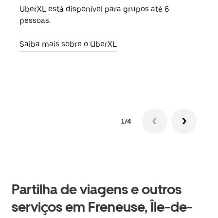
UberXL está disponível para grupos até 6
Quan
pessoas.
para
pode
Saiba mais sobre o UberXL
ou d
Saib
1/4
Partilha de viagens e outros
serviços em Freneuse, Île-de-