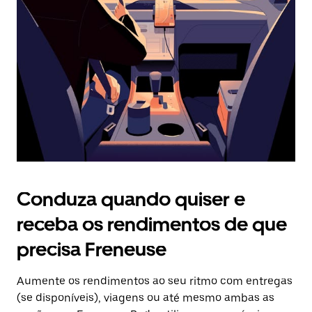
o
botão
Esc
para
fechar
o
calendário.
Conduza quando quiser e
receba os rendimentos de que
precisa Freneuse
Aumente os rendimentos ao seu ritmo com entregas
(se disponíveis), viagens ou até mesmo ambas as