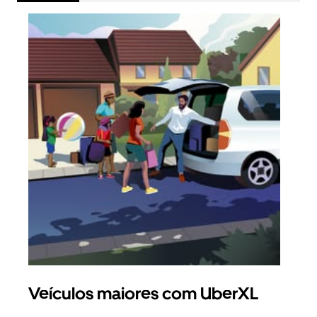
Veículos maiores com UberXL
Vi