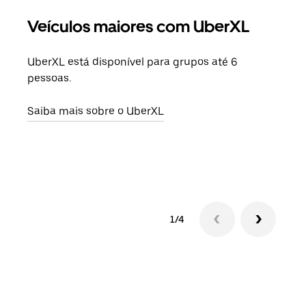
Veículos maiores com UberXL
Vi
UberXL está disponível para grupos até 6
Quan
pessoas.
para
pode
Saiba mais sobre o UberXL
ou d
Saib
1/4