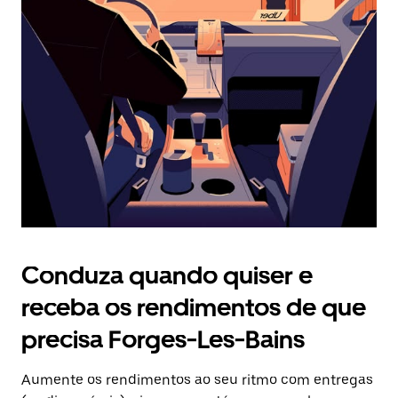
Prima
o
botão
Esc
para
fechar
o
calendário.
Conduza quando quiser e
receba os rendimentos de que
precisa Forges-Les-Bains
Aumente os rendimentos ao seu ritmo com entregas