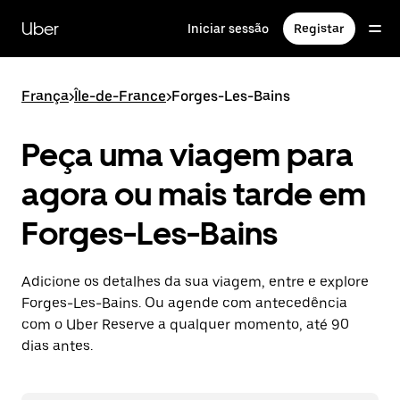
Avançar
para
Uber
Iniciar sessão
Registar
o
conteúdo
principal
França
>
Île-de-France
>
Forges-Les-Bains
Peça uma viagem para
agora ou mais tarde em
Forges-Les-Bains
Adicione os detalhes da sua viagem, entre e explore
Forges-Les-Bains. Ou agende com antecedência
com o Uber Reserve a qualquer momento, até 90
dias antes.