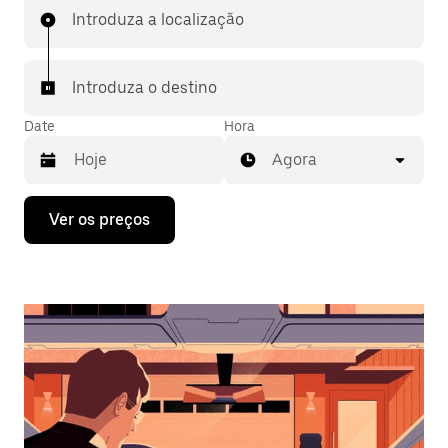
Introduza a localização
Introduza o destino
Date
Hora
Agora
Prima
Ver os preços
a
tecla
da
seta
para
interagir
com
o
calendário
e
selecionar
uma
data.