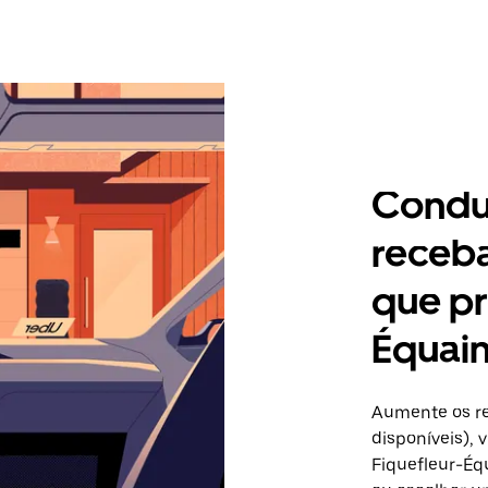
Condu
receb
que pr
Équain
Aumente os re
disponíveis),
Fiquefleur-Équ