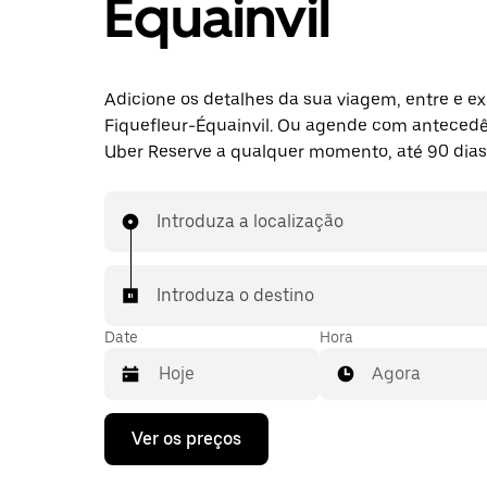
Équainvil
Adicione os detalhes da sua viagem, entre e ex
Fiquefleur-Équainvil. Ou agende com anteced
Uber Reserve a qualquer momento, até 90 dias
Introduza a localização
Introduza o destino
Date
Hora
Agora
Prima
Ver os preços
a
tecla
da