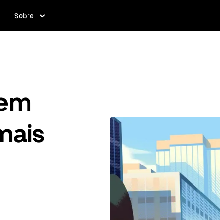
s
Sobre
gem
mais