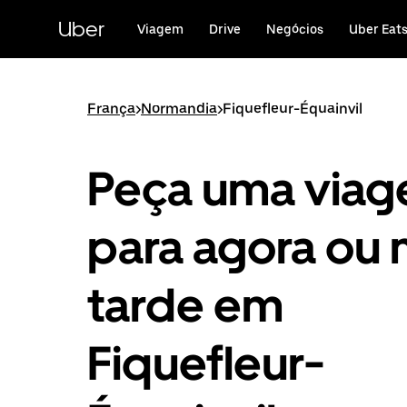
Avançar
para
Uber
Viagem
Drive
Negócios
Uber Eat
o
conteúdo
principal
França
>
Normandia
>
Fiquefleur-Équainvil
Peça uma via
para agora ou 
tarde em
Fiquefleur-