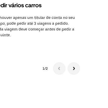
dir vários carros
Uber Shu
houver apenas um titular de conta no seu
A opção de s
po, pode pedir até 3 viagens a pedido.
determinado
a viagem deve começar antes de pedir a
locais de ev
uinte.
Ver disponib
1/2