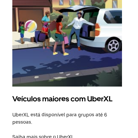
Veículos maiores com UberXL
Vi
UberXL está disponível para grupos até 6
Quan
pessoas.
para
pode
Saiba mais sobre o UberXL
ou d