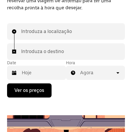
reservar uma viagem de antemão para ter uma
recolha pronta à hora que desejar.
Introduza a localização
Introduza o destino
Date
Hora
Agora
Prima
Ver os preços
a
tecla
da
seta
para
interagir
com
o