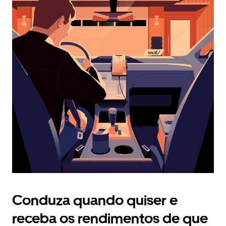
calendário
e
selecionar
uma
data.
Prima
o
botão
Esc
para
fechar
o
calendário.
Conduza quando quiser e
receba os rendimentos de que