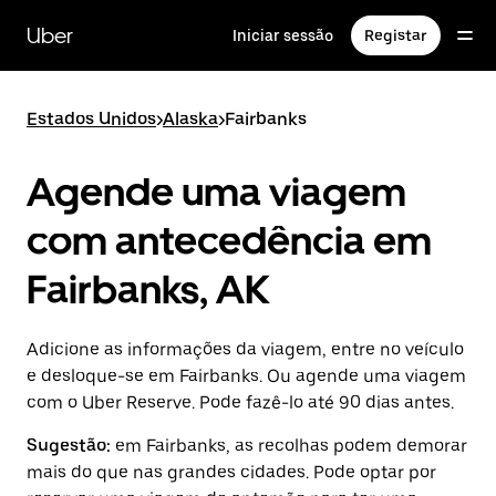
Avançar
para
Uber
Iniciar sessão
Registar
o
conteúdo
principal
Estados Unidos
>
Alaska
>
Fairbanks
Agende uma viagem
com antecedência em
Fairbanks, AK
Adicione as informações da viagem, entre no veículo
e desloque-se em Fairbanks. Ou agende uma viagem
com o Uber Reserve. Pode fazê-lo até 90 dias antes.
Sugestão:
em Fairbanks, as recolhas podem demorar
mais do que nas grandes cidades. Pode optar por