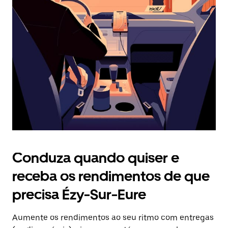
Prima
o
botão
Esc
para
fechar
o
calendário.
Conduza quando quiser e
receba os rendimentos de que
precisa Ézy-Sur-Eure
Aumente os rendimentos ao seu ritmo com entregas