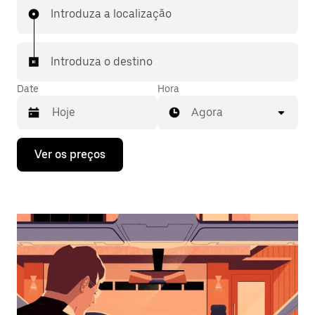
Introduza a localização
Introduza o destino
Date
Hora
Agora
Prima
Ver os preços
a
tecla
da
seta
para
interagir
com
o
calendário
e
selecionar
uma
data.