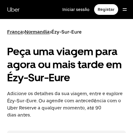
Avançar
para
Uber
Iniciar sessão
Registar
o
conteúdo
principal
França
>
Normandia
>
Ézy-Sur-Eure
Peça uma viagem para
agora ou mais tarde em
Ézy-Sur-Eure
Adicione os detalhes da sua viagem, entre e explore
Ézy-Sur-Eure. Ou agende com antecedência com o
Uber Reserve a qualquer momento, até 90
dias antes.