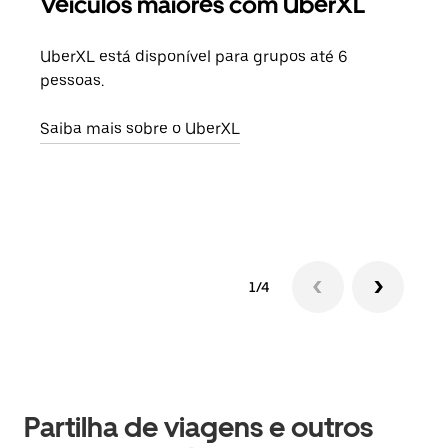
Veículos maiores com UberXL
Vi
UberXL está disponível para grupos até 6
Quan
pessoas.
para
pode
Saiba mais sobre o UberXL
ou d
Saib
1/4
Partilha de viagens e outros