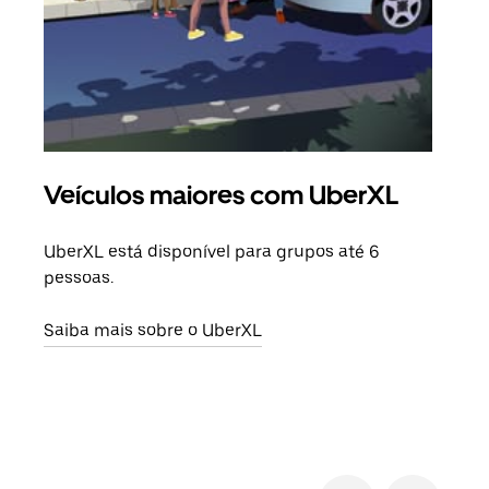
Veículos maiores com UberXL
Vi
UberXL está disponível para grupos até 6
Quan
pessoas.
para
pode
Saiba mais sobre o UberXL
ou d
Saib