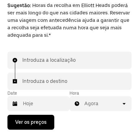
Sugestão:
Horas da recolha em Elliott Heads poderá
ser mais longo do que nas cidades maiores. Reservar
uma viagem com antecedência ajuda a garantir que
a recolha seja efetuada numa hora que seja mais
adequada para si.*
Introduza a localização
Introduza o destino
Date
Hora
Agora
Prima
Ver os preços
a
tecla
da