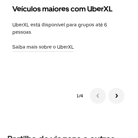
Veículos maiores com UberXL
Vi
UberXL está disponível para grupos até 6
Quan
pessoas.
para
pode
Saiba mais sobre o UberXL
ou d
Saib
1/4