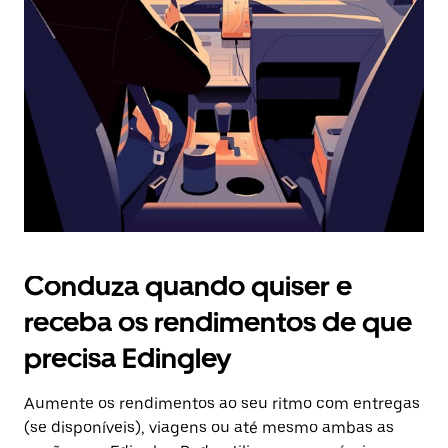
o
botão
Esc
para
fechar
o
calendário.
Conduza quando quiser e
receba os rendimentos de que
precisa Edingley
Aumente os rendimentos ao seu ritmo com entregas
(se disponíveis), viagens ou até mesmo ambas as