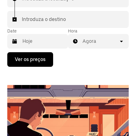
Introduza o destino
Date
Hora
Agora
Prima
Ver os preços
a
tecla
da
seta
para
interagir
com
o
calendário
e
selecionar
uma
data.
Prima