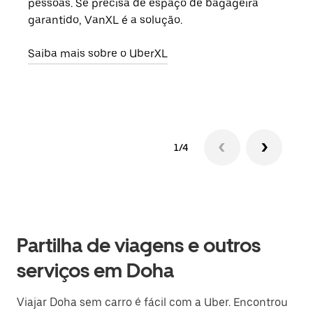
pessoas. Se precisa de espaço de bagageira
para
garantido, VanXL é a solução.
pode
ou d
Saiba mais sobre o UberXL
Saib
1/4
Partilha de viagens e outros
serviços em Doha
Viajar Doha sem carro é fácil com a Uber. Encontrou