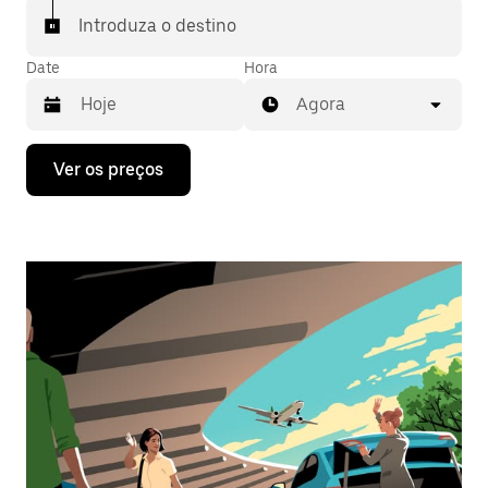
Introduza o destino
Date
Hora
Agora
Prima
Ver os preços
a
tecla
da
seta
para
interagir
com
o
calendário
e
selecionar
uma
data.
Prima
o
botão