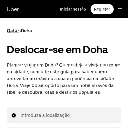
Avançar
para
Uber
Iniciar sessão
Registar
o
conteúdo
principal
Qatar
>
Doha
Deslocar-se em Doha
Planear viajar em Doha? Quer esteja a visitar ou more
na cidade, consulte este guia para saber como
aproveitar ao máximo a sua experiência na cidade
Doha. Viaje do aeroporto para um hotel através da
Uber e descubra rotas e destinos populares.
Introduza a localização