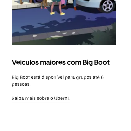
Veículos maiores com Big Boot
Vi
Big Boot está disponível para grupos até 6
Quan
pessoas.
para
pode
Saiba mais sobre o UberXL
ou d
Saib