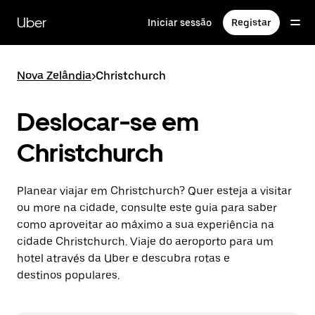
Avançar
para
Uber
Iniciar sessão
Registar
o
conteúdo
principal
Nova Zelândia
>
Christchurch
Deslocar-se em
Christchurch
Planear viajar em Christchurch? Quer esteja a visitar
ou more na cidade, consulte este guia para saber
como aproveitar ao máximo a sua experiência na
cidade Christchurch. Viaje do aeroporto para um
hotel através da Uber e descubra rotas e
destinos populares.