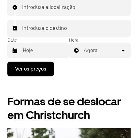
Introduza a localização
Introduza o destino
Date
Hora
Agora
Prima
Ver os preços
a
tecla
da
seta
para
Formas de se deslocar
interagir
com
o
em Christchurch
calendário
e
selecionar
uma
data.