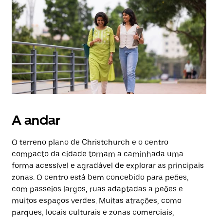
Prima
o
botão
Esc
para
fechar
o
calendário.
A andar
O terreno plano de Christchurch e o centro
compacto da cidade tornam a caminhada uma
forma acessível e agradável de explorar as principais
zonas. O centro está bem concebido para peões,
com passeios largos, ruas adaptadas a peões e
muitos espaços verdes. Muitas atrações, como
parques, locais culturais e zonas comerciais,