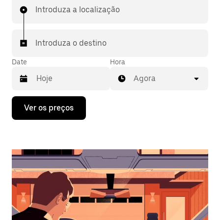
Introduza a localização
Introduza o destino
Date
Hora
Agora
Prima
Ver os preços
a
tecla
da
seta
para
interagir
com
o
calendário
e
selecionar
uma
data.