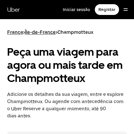
Avançar
para
Uber
Iniciar sessão
Registar
o
conteúdo
principal
França
>
Île-de-France
>
Champmotteux
Peça uma viagem para
agora ou mais tarde em
Champmotteux
Adicione os detalhes da sua viagem, entre e explore
Champmotteux. Ou agende com antecedência com
o Uber Reserve a qualquer momento, até 90
dias antes.