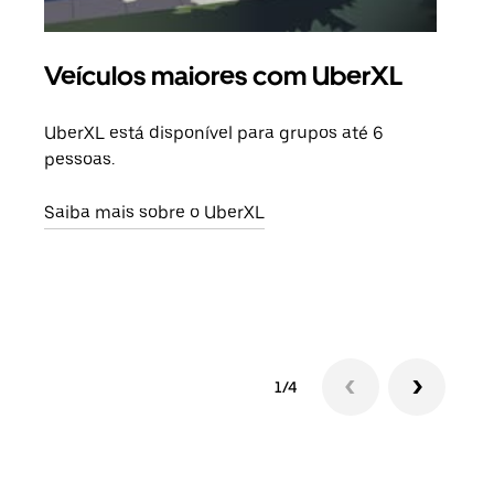
Veículos maiores com UberXL
Vi
UberXL está disponível para grupos até 6
Quan
pessoas.
para
pode
Saiba mais sobre o UberXL
ou d
Saib
1/4