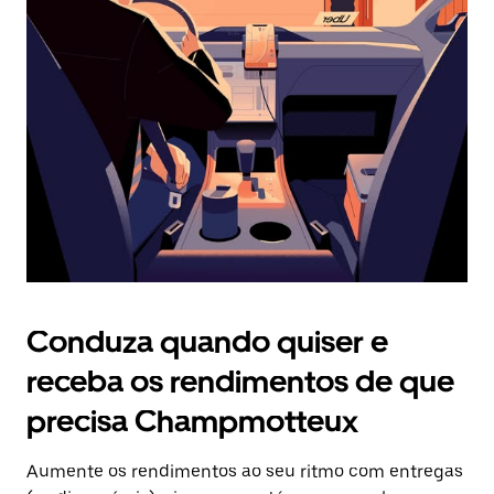
Prima
o
botão
Esc
para
fechar
o
calendário.
Conduza quando quiser e
receba os rendimentos de que
precisa Champmotteux
Aumente os rendimentos ao seu ritmo com entregas