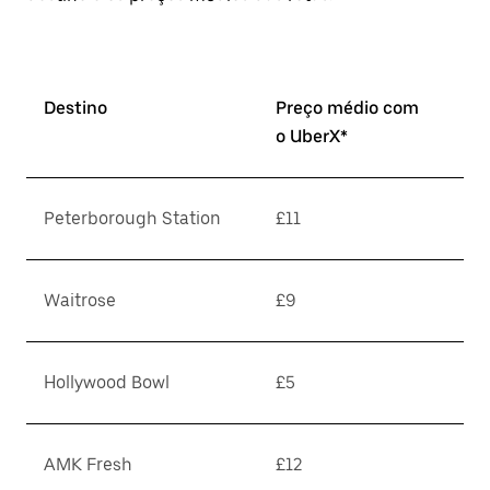
Destino
Preço médio com
o UberX*
Peterborough Station
£11
Waitrose
£9
Hollywood Bowl
£5
AMK Fresh
£12