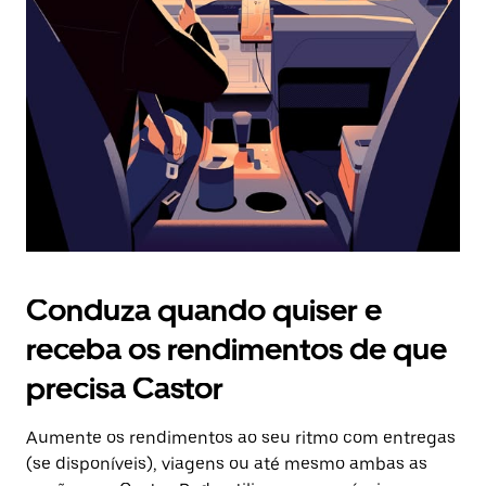
o
botão
Esc
para
fechar
o
calendário.
Conduza quando quiser e
receba os rendimentos de que
precisa Castor
Aumente os rendimentos ao seu ritmo com entregas
(se disponíveis), viagens ou até mesmo ambas as