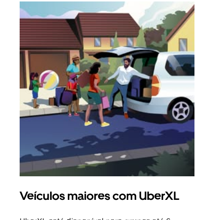
Veículos maiores com UberXL
Vi