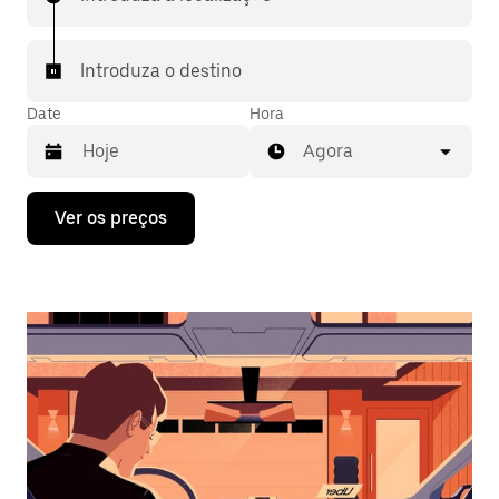
Introduza o destino
Date
Hora
Agora
Prima
Ver os preços
a
tecla
da
seta
para
interagir
com
o
calendário
e
selecionar
uma
data.
Prima