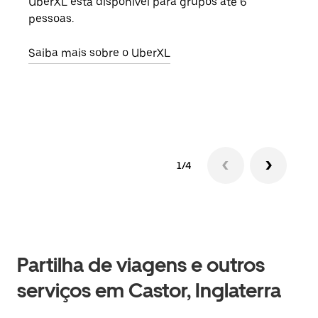
UberXL está disponível para grupos até 6
Quan
pessoas.
para
pode
Saiba mais sobre o UberXL
ou d
Saib
1/4
Partilha de viagens e outros
serviços em Castor, Inglaterra