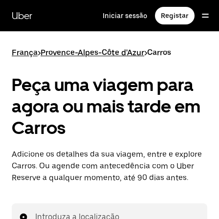
Avançar
para
Uber
Iniciar sessão
Registar
o
conteúdo
principal
França
>
Provence-Alpes-Côte d'Azur
>
Carros
Peça uma viagem para
agora ou mais tarde em
Carros
Adicione os detalhes da sua viagem, entre e explore
Carros. Ou agende com antecedência com o Uber
Reserve a qualquer momento, até 90 dias antes.
Introduza a localização