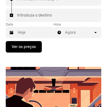
Introduza o destino
Date
Hora
Agora
Prima
Ver os preços
a
tecla
da
seta
para
interagir
com
o
calendário
e
selecionar
uma
data.
Prima