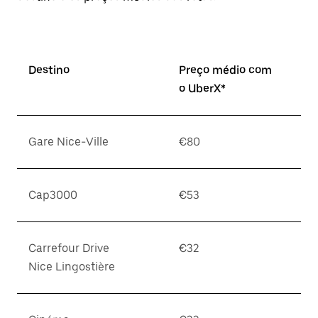
Destino
Preço médio com
o UberX*
Gare Nice-Ville
€80
Cap3000
€53
Carrefour Drive
€32
Nice Lingostière