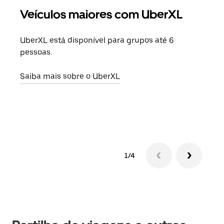
Veículos maiores com UberXL
Vi
UberXL está disponível para grupos até 6
Quan
pessoas.
para
pode
Saiba mais sobre o UberXL
ou d
Saib
1/4