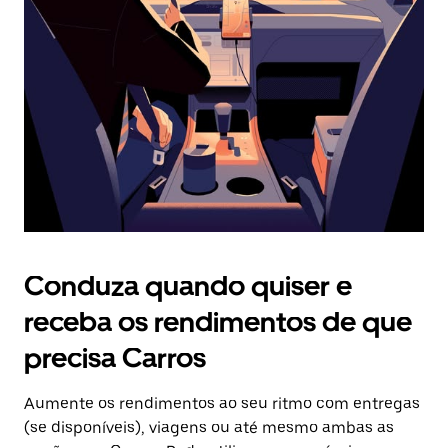
o
botão
Esc
para
fechar
o
calendário.
Conduza quando quiser e
receba os rendimentos de que
precisa Carros
Aumente os rendimentos ao seu ritmo com entregas
(se disponíveis), viagens ou até mesmo ambas as