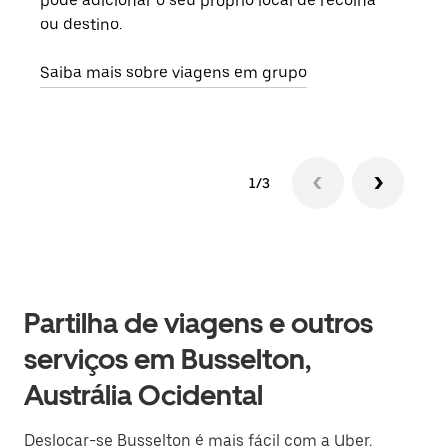
pode adicionar o seu próprio local de recolha
viag
ou destino.
segu
Saiba mais sobre viagens em grupo
1/3
Partilha de viagens e outros
serviços em Busselton,
Austrália Ocidental
Deslocar-se Busselton é mais fácil com a Uber.