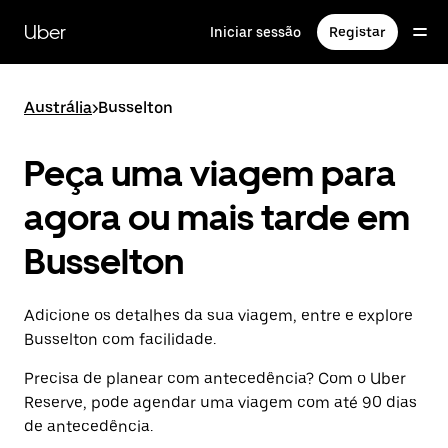
Avançar
para
Uber
Iniciar sessão
Registar
o
conteúdo
principal
Austrália
>
Busselton
Peça uma viagem para
agora ou mais tarde em
Busselton
Adicione os detalhes da sua viagem, entre e explore
Busselton com facilidade.
Precisa de planear com antecedência? Com o Uber
Reserve, pode agendar uma viagem com até 90 dias
de antecedência.