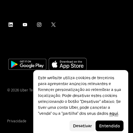
Este website utiliza cookies de terceiros
para apresentar anúncios relevantes e
fornecer personalização ao relembrar a sua
©
2026
Uber Technologies Inc.
localização. Pode desativar estes cookies
selecionando o botão "Desativar" abaixo. Se
tiver uma conta Uber, pode cancelar a
"venda" ou a "partilha" dos seus dados
aqui
.
Privacidade
Acessibilidade
Termos
Desativar
Entendido