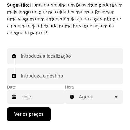
Sugestão:
Horas da recolha em Busselton poderá ser
mais longo do que nas cidades maiores. Reservar
uma viagem com antecedência ajuda a garantir que
a recolha seja efetuada numa hora que seja mais
adequada para si.*
Introduza a localização
Introduza o destino
Date
Hora
Agora
Prima
Ver os preços
a
tecla
da