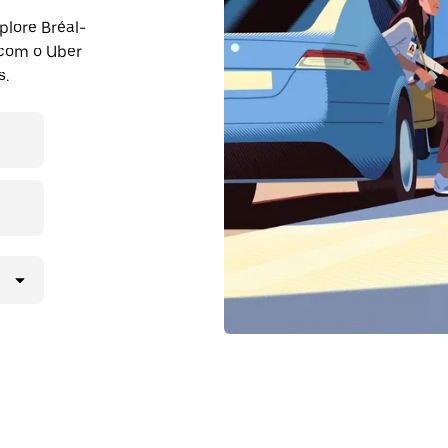
plore Bréal-
com o Uber
s.