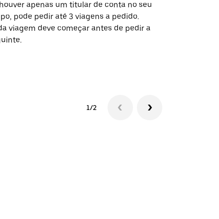
houver apenas um titular de conta no seu
A opção de s
po, pode pedir até 3 viagens a pedido.
determinado
a viagem deve começar antes de pedir a
locais de ev
uinte.
Ver disponib
1/2