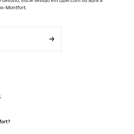
o destino, inicie sessão em Uber.com ou abra a
us-Montfort.
s
fort?