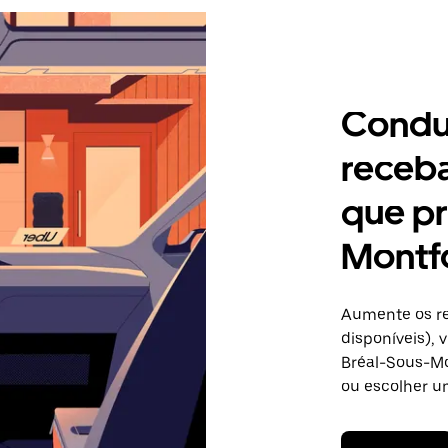
Condu
receb
que pr
Montf
Aumente os re
disponíveis),
Bréal-Sous-Mon
ou escolher u