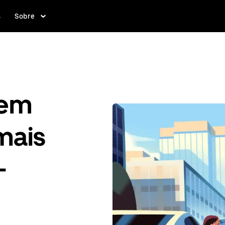
s
Sobre
gem
mais
-