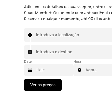
Adicione os detalhes da sua viagem, entre e ex
Sous-Montfort. Ou agende com antecedência 
Reserve a qualquer momento, até 90 dias ante
Introduza a localização
Introduza o destino
Date
Hora
Agora
Prima
Ver os preços
a
tecla
da
seta
para
interagir