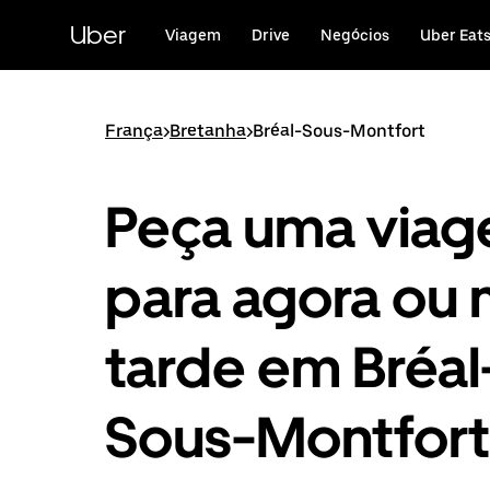
Avançar
para
Uber
Viagem
Drive
Negócios
Uber Eat
o
conteúdo
principal
França
>
Bretanha
>
Bréal-Sous-Montfort
Peça uma via
para agora ou 
tarde em Bréal
Sous-Montfort