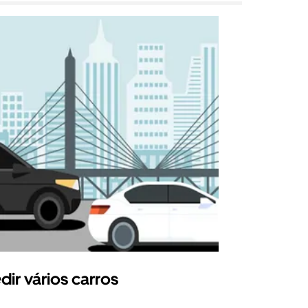
dir vários carros
Uber Shu