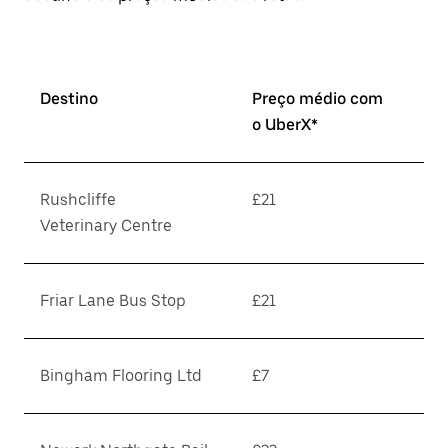
Destino
Preço médio com
o UberX*
Rushcliffe
£21
Veterinary Centre
Friar Lane Bus Stop
£21
Bingham Flooring Ltd
£7