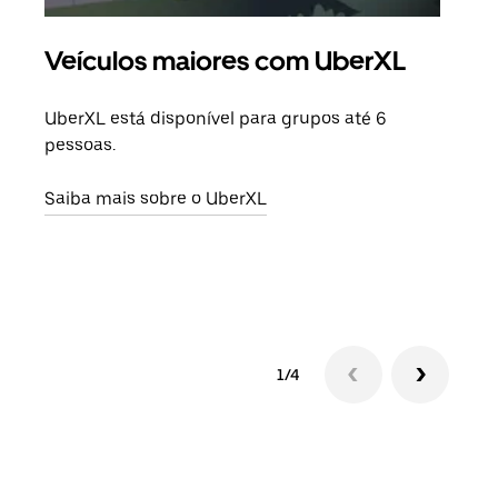
Veículos maiores com UberXL
Vi
UberXL está disponível para grupos até 6
Quan
pessoas.
para
pode
Saiba mais sobre o UberXL
ou d
Saib
1/4