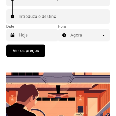
Introduza o destino
Date
Hora
Agora
Prima
Ver os preços
a
tecla
da
seta
para
interagir
com
o
calendário
e
selecionar
uma
data.
Prima