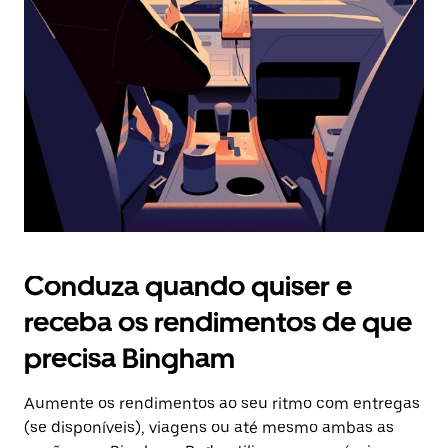
o
botão
Esc
para
fechar
o
calendário.
Conduza quando quiser e
receba os rendimentos de que
precisa Bingham
Aumente os rendimentos ao seu ritmo com entregas
(se disponíveis), viagens ou até mesmo ambas as