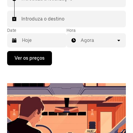
Introduza o destino
Date
Hora
Agora
Prima
Ver os preços
a
tecla
da
seta
para
interagir
com
o
calendário
e
selecionar
uma
data.
Prima