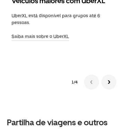
Veículos maiores com UberXL
Vi
UberXL está disponível para grupos até 6
Quan
pessoas.
para
pode
Saiba mais sobre o UberXL
ou d
Saib
1/4
Partilha de viagens e outros