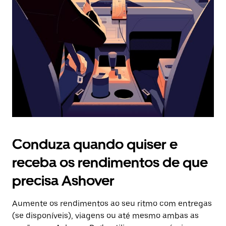
o
botão
Esc
para
fechar
o
calendário.
Conduza quando quiser e
receba os rendimentos de que
precisa Ashover
Aumente os rendimentos ao seu ritmo com entregas
(se disponíveis), viagens ou até mesmo ambas as