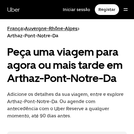
Avançar
para
Uber
Iniciar sessão
Registar
o
conteúdo
principal
França
>
Auvergne-Rhône-Alpes
>
Arthaz-Pont-Notre-Da
Peça uma viagem para
agora ou mais tarde em
Arthaz-Pont-Notre-Da
Adicione os detalhes da sua viagem, entre e explore
Arthaz-Pont-Notre-Da. Ou agende com
antecedência com o Uber Reserve a qualquer
momento, até 90 dias antes.