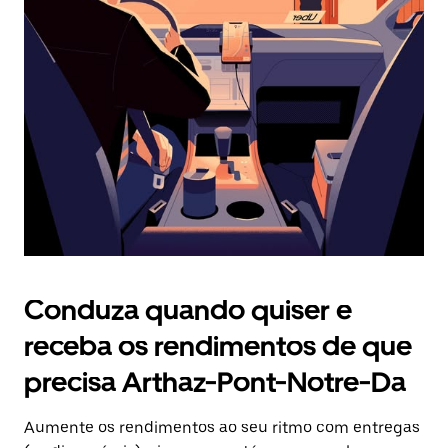
Prima
o
botão
Esc
para
fechar
o
calendário.
Conduza quando quiser e
receba os rendimentos de que
precisa Arthaz-Pont-Notre-Da
Aumente os rendimentos ao seu ritmo com entregas