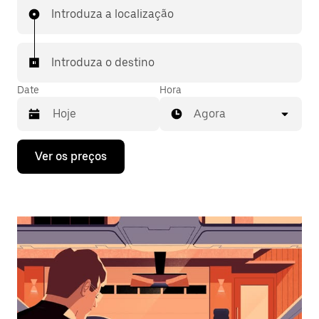
Introduza a localização
Introduza o destino
Date
Hora
Agora
Prima
Ver os preços
a
tecla
da
seta
para
interagir
com
o
calendário
e
selecionar
uma
data.