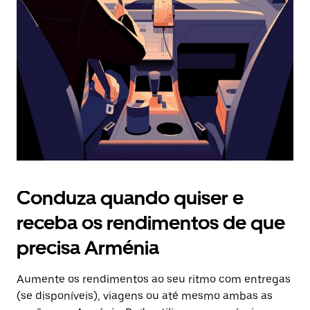
o
botão
Esc
para
fechar
o
calendário.
Conduza quando quiser e
receba os rendimentos de que
precisa Arménia
Aumente os rendimentos ao seu ritmo com entregas
(se disponíveis), viagens ou até mesmo ambas as