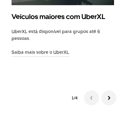
Veículos maiores com UberXL
Vi
UberXL está disponível para grupos até 6
Quan
pessoas.
para
pode
Saiba mais sobre o UberXL
ou d
Saib
1/4