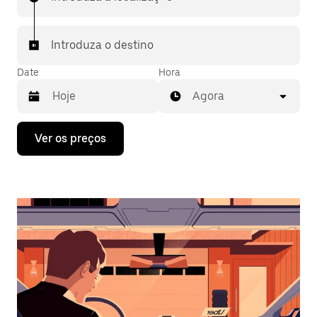
Introduza o destino
Date
Hora
Agora
Prima
Ver os preços
a
tecla
da
seta
para
interagir
com
o
calendário
e
selecionar
uma
data.
Prima