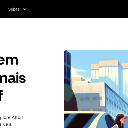
s
Sobre
gem
mais
f
lore Altorf.
rve a