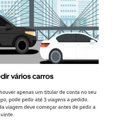
dir vários carros
Uber Shu
houver apenas um titular de conta no seu
A opção de s
po, pode pedir até 3 viagens a pedido.
determinado
a viagem deve começar antes de pedir a
locais de ev
uinte.
Ver disponib