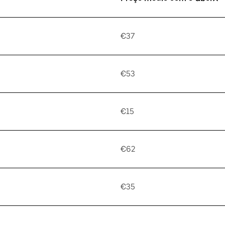
€37
€53
€15
€62
€35