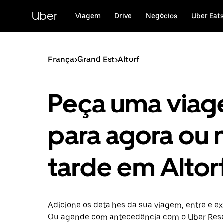
Avançar
para
Uber
Viagem
Drive
Negócios
Uber Eat
o
conteúdo
principal
França
>
Grand Est
>
Altorf
Peça uma via
para agora ou 
tarde em Altor
Adicione os detalhes da sua viagem, entre e exp
Ou agende com antecedência com o Uber Rese