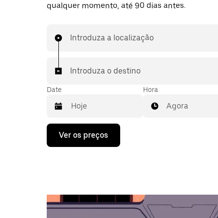
qualquer momento, até 90 dias antes.
Introduza a localização
Introduza o destino
Date
Hora
Agora
Prima
Ver os preços
a
tecla
da
seta
para
interagir
com
o
calendário
e