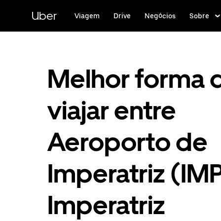
Pular
para
Uber
Viagem
Drive
Negócios
Sobre
o
conteúdo
principal
Melhor forma 
viajar entre
Aeroporto de
Imperatriz (IMP
Imperatriz