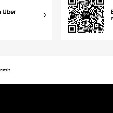
a Uber
r
E
ratriz