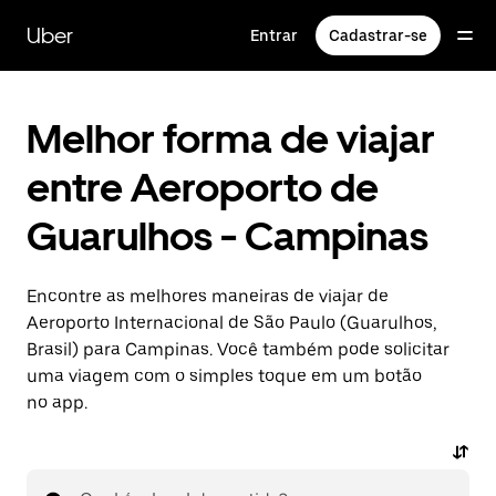
Pular
para
Uber
Entrar
Cadastrar-se
o
conteúdo
principal
Melhor forma de viajar
entre Aeroporto de
Guarulhos - Campinas
Encontre as melhores maneiras de viajar de
Aeroporto Internacional de São Paulo (Guarulhos,
Brasil) para Campinas. Você também pode solicitar
uma viagem com o simples toque em um botão
no app.