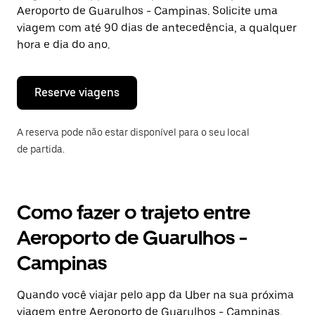
a
Aeroporto de Guarulhos - Campinas. Solicite uma
tecla
viagem com até 90 dias de antecedência, a qualquer
“ESC”
hora e dia do ano.
para
fechar
o
calendário.
Reserve viagens
A reserva pode não estar disponível para o seu local
de partida.
Como fazer o trajeto entre
Aeroporto de Guarulhos -
Campinas
Quando você viajar pelo app da Uber na sua próxima
viagem entre Aeroporto de Guarulhos - Campinas,