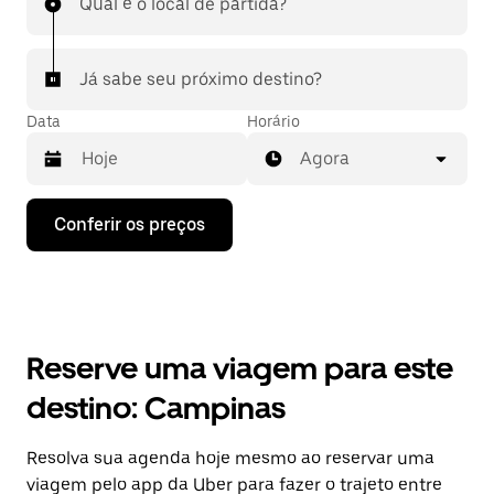
Qual é o local de partida?
Já sabe seu próximo destino?
Data
Horário
Agora
Pressione
Conferir os preços
a
seta
para
baixo
para
interagir
com
Reserve uma viagem para este
o
calendário
destino: Campinas
e
selecionar
uma
Resolva sua agenda hoje mesmo ao reservar uma
data.
viagem pelo app da Uber para fazer o trajeto entre
Pressione