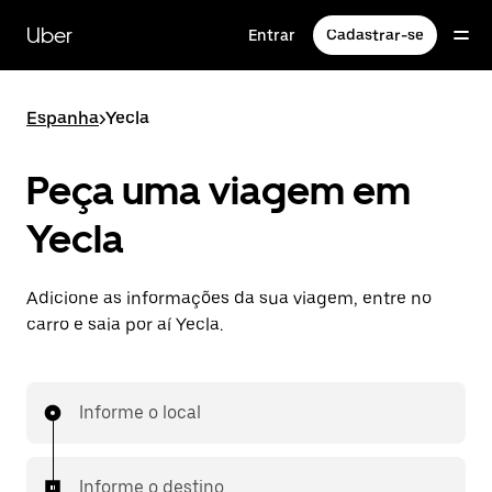
Pular
para
Uber
Entrar
Cadastrar-se
o
conteúdo
principal
Espanha
>
Yecla
Peça uma viagem em
Yecla
Adicione as informações da sua viagem, entre no
carro e saia por aí Yecla.
Informe o local
Informe o destino