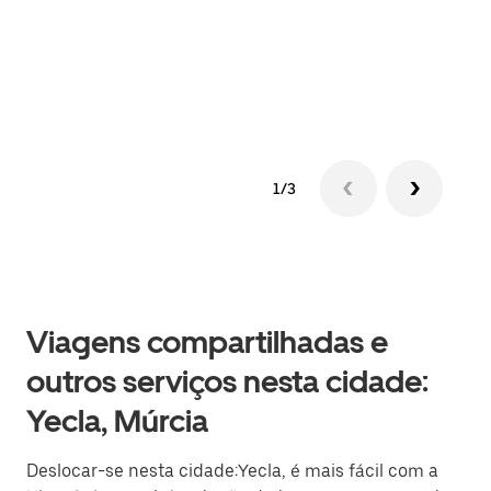
sob 
ante
1/3
Viagens compartilhadas e
outros serviços nesta cidade:
Yecla, Múrcia
Deslocar-se nesta cidade:Yecla, é mais fácil com a