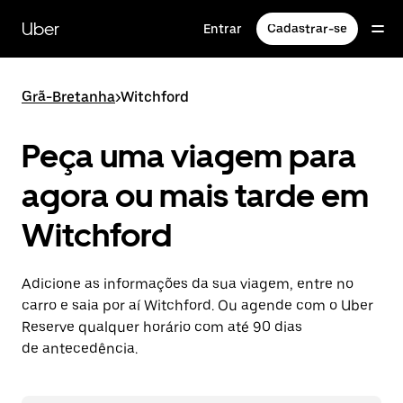
Pular
para
Uber
Entrar
Cadastrar-se
o
conteúdo
principal
Grã-Bretanha
>
Witchford
Peça uma viagem para
agora ou mais tarde em
Witchford
Adicione as informações da sua viagem, entre no
carro e saia por aí Witchford. Ou agende com o Uber
Reserve qualquer horário com até 90 dias
de antecedência.