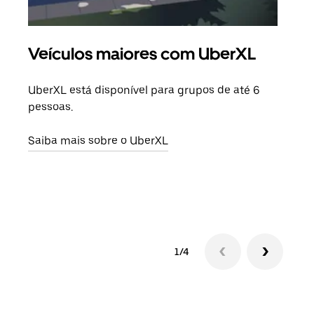
Veículos maiores com UberXL
Vi
UberXL está disponível para grupos de até 6
Ao c
pessoas.
sua 
adic
Saiba mais sobre o UberXL
dese
Saib
1/4