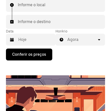
Informe o local
Informe o destino
Data
Horário
Agora
Pressione
Conferir os preços
a
seta
para
baixo
para
interagir
com
o
calendário
e
selecionar
uma
data.