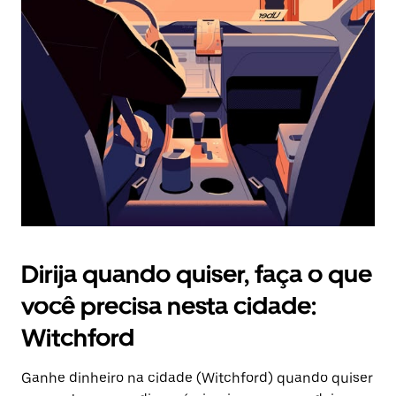
Pressione
a
tecla
“ESC”
para
fechar
o
calendário.
Dirija quando quiser, faça o que
você precisa nesta cidade:
Witchford
Ganhe dinheiro na cidade (Witchford) quando quiser