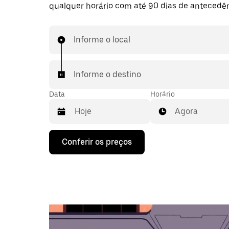
qualquer horário com até 90 dias de antecedên
Informe o local
Informe o destino
Data
Horário
Agora
Pressione
Conferir os preços
a
seta
para
baixo
para
interagir
com
o
calendário
e