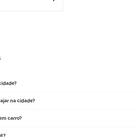
s
cidade?
iajar na cidade?
sem carro?
ot?