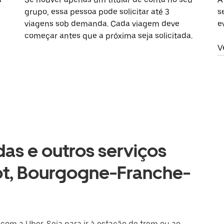
grupo, essa pessoa pode solicitar até 3
s
viagens sob demanda. Cada viagem deve
e
começar antes que a próxima seja solicitada.
V
as e outros serviços
ot, Bourgogne-Franche-
 com a Uber. Seja para ir à estação de trem ou ao