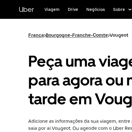
Pular
para
Uber
Viagem
Drive
Negócios
Sobre
o
conteúdo
principal
França
>
Bourgogne-Franche-Comte
>
Vougeot
Peça uma via
para agora ou 
tarde em Vou
Adicione as informações da sua viagem, entre 
saia por aí Vougeot. Ou agende com o Uber Re