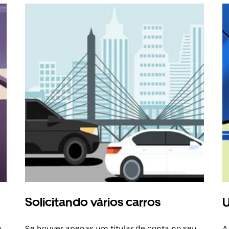
Solicitando vários carros
U
a
Se houver apenas um titular de conta no seu
A