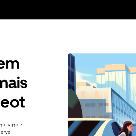
gem
mais
geot
no carro e
serve