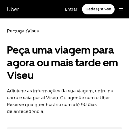
Pular
para
Uber
Entrar
Cadastrar-se
o
conteúdo
principal
Portugal
>
Viseu
Peça uma viagem para
agora ou mais tarde em
Viseu
Adicione as informações da sua viagem, entre no
carro e saia por aí Viseu. Ou agende com o Uber
Reserve qualquer horário com até 90 dias
de antecedência.