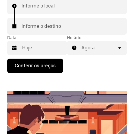
Informe o local
Informe o destino
Data
Horário
Agora
Pressione
Conferir os preços
a
seta
para
baixo
para
interagir
com
o
calendário
e
selecionar
uma
data.