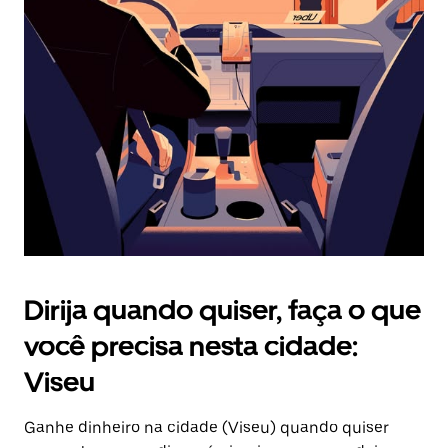
Pressione
a
tecla
“ESC”
para
fechar
o
calendário.
Dirija quando quiser, faça o que
você precisa nesta cidade:
Viseu
Ganhe dinheiro na cidade (Viseu) quando quiser