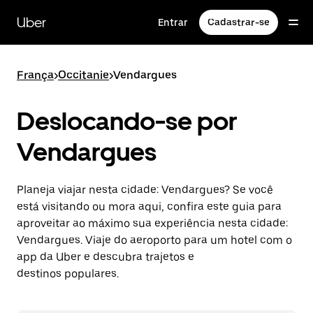
Pular
para
Uber
Entrar
Cadastrar-se
o
conteúdo
principal
França
>
Occitanie
>
Vendargues
Deslocando-se por
Vendargues
Planeja viajar nesta cidade: Vendargues? Se você
está visitando ou mora aqui, confira este guia para
aproveitar ao máximo sua experiência nesta cidade:
Vendargues. Viaje do aeroporto para um hotel com o
app da Uber e descubra trajetos e
destinos populares.