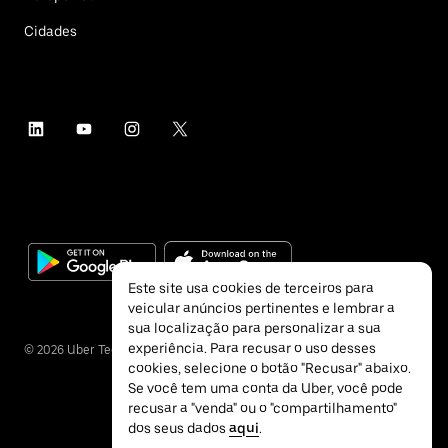
Cidades
Este site usa cookies de terceiros para
veicular anúncios pertinentes e lembrar a
sua localização para personalizar a sua
experiência. Para recusar o uso desses
©
2026
Uber Technologies Inc.
cookies, selecione o botão "Recusar" abaixo.
Se você tem uma conta da Uber, você pode
recusar a "venda" ou o "compartilhamento"
dos seus dados
aqui
.