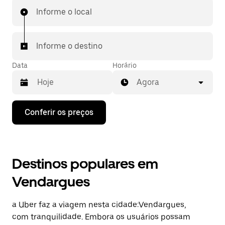
Informe o local
Informe o destino
Data
Horário
Agora
Pressione
Conferir os preços
a
seta
para
baixo
para
Destinos populares em
interagir
com
Vendargues
o
calendário
e
a Uber faz a viagem nesta cidade:Vendargues,
selecionar
uma
com tranquilidade. Embora os usuários possam
data.