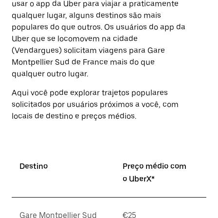
usar o app da Uber para viajar a praticamente
Pressione
qualquer lugar, alguns destinos são mais
a
tecla
populares do que outros. ⁠Os usuários do app da
“ESC”
Uber que se locomovem na cidade
para
(Vendargues) solicitam viagens para Gare
fechar
o
Montpellier Sud de France mais do que
calendário.
qualquer outro lugar.
Aqui você pode explorar trajetos populares
solicitados por usuários próximos a você, com
locais de destino e preços médios.
Destino
Preço médio com
o UberX*
Gare Montpellier Sud
€25