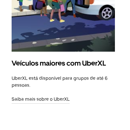
Veículos maiores com UberXL
Vi
UberXL está disponível para grupos de até 6
Ao c
pessoas.
sua 
adic
Saiba mais sobre o UberXL
dese
Saib