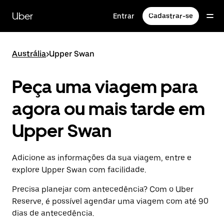
Pular
para
Uber
Entrar
Cadastrar-se
o
conteúdo
principal
Austrália
>
Upper Swan
Peça uma viagem para
agora ou mais tarde em
Upper Swan
Adicione as informações da sua viagem, entre e
explore Upper Swan com facilidade.
Precisa planejar com antecedência? Com o Uber
Reserve, é possível agendar uma viagem com até 90
dias de antecedência.