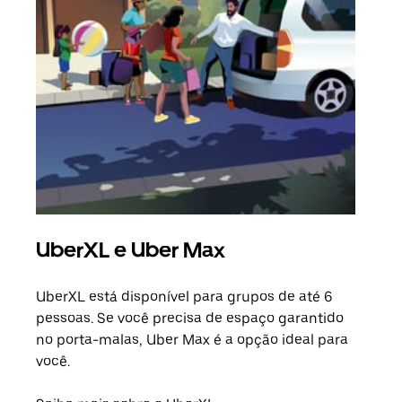
UberXL e Uber Max
Vi
UberXL está disponível para grupos de até 6
Ao c
pessoas. Se você precisa de espaço garantido
sua 
no porta-malas, Uber Max é a opção ideal para
adic
você.
dese