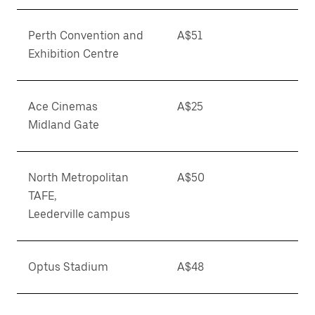
Perth Convention and
A$51
Exhibition Centre
Ace Cinemas
A$25
Midland Gate
North Metropolitan
A$50
TAFE,
Leederville campus
Optus Stadium
A$48