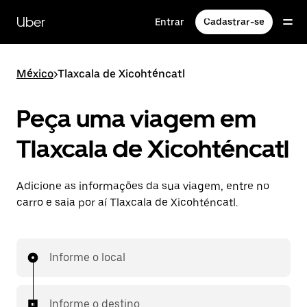
Pular
para
Uber
Entrar
Cadastrar-se
o
conteúdo
principal
México
>
Tlaxcala de Xicohténcatl
Peça uma viagem em
Tlaxcala de Xicohténcatl
Adicione as informações da sua viagem, entre no
carro e saia por aí Tlaxcala de Xicohténcatl.
Informe o local
Informe o destino