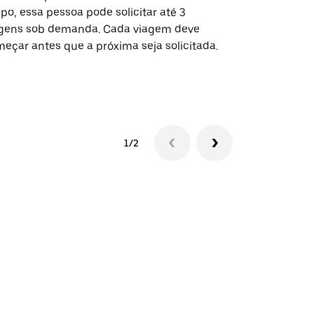
po, essa pessoa pode solicitar até 3
selecionadas
gens sob demanda. Cada viagem deve
eventos espe
eçar antes que a próxima seja solicitada.
Verifique a 
1/2