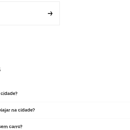
s
 cidade?
viajar na cidade?
 sem carro?