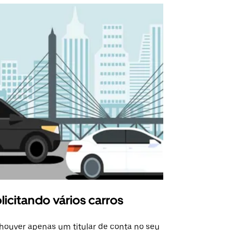
licitando vários carros
Uber Shu
houver apenas um titular de conta no seu
A opção Shut