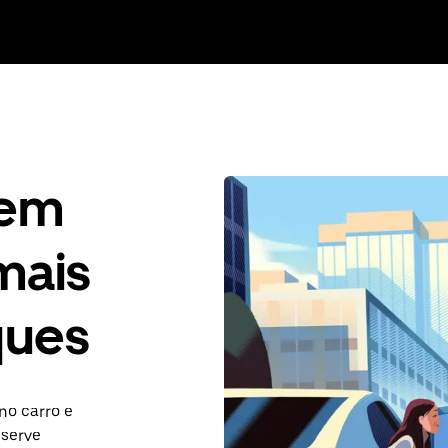
gem
mais
ques
no carro e
eserve