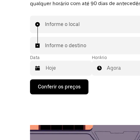
qualquer horário com até 90 dias de antecedên
Informe o local
Informe o destino
Data
Horário
Agora
Pressione
Conferir os preços
a
seta
para
baixo
para
interagir
com
o
calendário
e