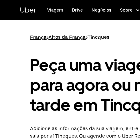
Pular
para
Uber
Viagem
Drive
Negócios
Sobre
o
conteúdo
principal
França
>
Altos da França
>
Tincques
Peça uma via
para agora ou 
tarde em Tinc
Adicione as informações da sua viagem, entre 
saia por aí Tincques. Ou agende com o Uber R