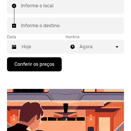
Informe o local
Informe o destino
Data
Horário
Agora
Pressione
Conferir os preços
a
seta
para
baixo
para
interagir
com
o
calendário
e
selecionar
uma
data.