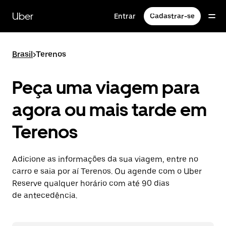
Pular
para
Uber
Entrar
Cadastrar-se
o
conteúdo
principal
Brasil
>
Terenos
Peça uma viagem para
agora ou mais tarde em
Terenos
Adicione as informações da sua viagem, entre no
carro e saia por aí Terenos. Ou agende com o Uber
Reserve qualquer horário com até 90 dias
de antecedência.