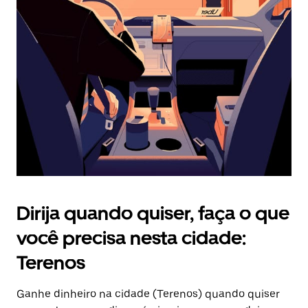
Pressione
a
tecla
“ESC”
para
fechar
o
calendário.
Dirija quando quiser, faça o que
você precisa nesta cidade:
Terenos
Ganhe dinheiro na cidade (Terenos) quando quiser