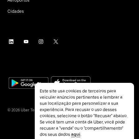
Aeroportos
Cidades
Este site usa cookies de terceiros para
veicular anúncios pertinentes e lembrar a
sua localização para personalizar a sua
experiência. Para recusar o uso desses
©
2026
Uber Technologies Inc.
cookies, selecione o botão "Recusar" abaixo.
Se você tem uma conta da Uber, você pode
recusar a "venda" ou o "compartilhamento"
dos seus dados
aqui
.