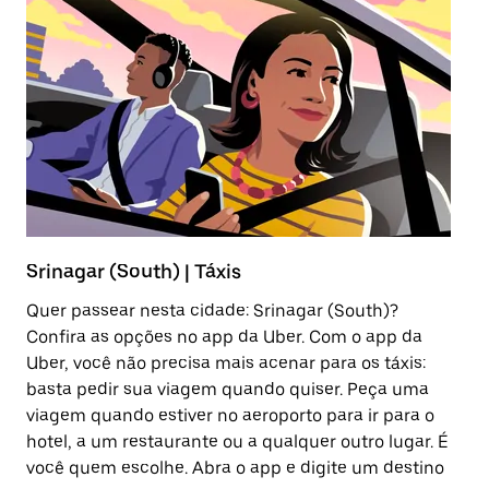
Srinagar (South) | Táxis
Sr
Quer passear nesta cidade: Srinagar (South)?
O 
Confira as opções no app da Uber. Com o app da
vi
Uber, você não precisa mais acenar para os táxis:
ou
basta pedir sua viagem quando quiser. Peça uma
vo
viagem quando estiver no aeroporto para ir para o
se
hotel, a um restaurante ou a qualquer outro lugar. É
se
você quem escolhe. Abra o app e digite um destino
po