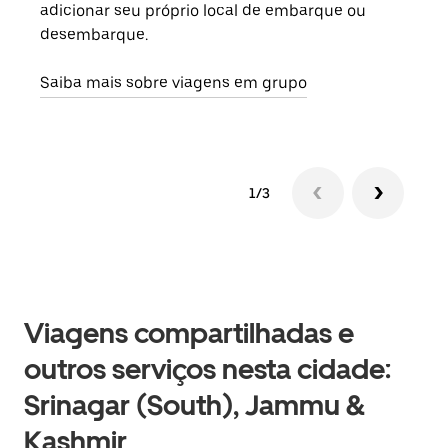
adicionar seu próprio local de embarque ou
sob 
desembarque.
ante
Saiba mais sobre viagens em grupo
1/3
Viagens compartilhadas e
outros serviços nesta cidade:
Srinagar (South), Jammu &
Kashmir