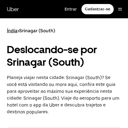
Pular
para
Uber
Entrar
Cadastrar-se
o
conteúdo
principal
Índia
>
Srinagar (South)
Deslocando-se por
Srinagar (South)
Planeja viajar nesta cidade: Srinagar (South)? Se
você está visitando ou mora aqui, confira este guia
para aproveitar ao máximo sua experiência nesta
cidade: Srinagar (South). Viaje do aeroporto para um
hotel com o app da Uber e descubra trajetos e
destinos populares.