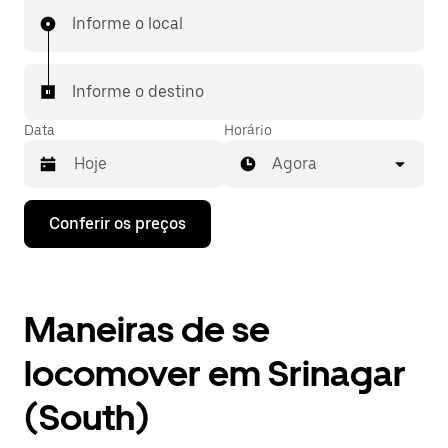
Informe o local
Informe o destino
Data
Horário
Agora
Pressione
Conferir os preços
a
seta
para
baixo
para
Maneiras de se
interagir
com
o
locomover em Srinagar
calendário
e
(South)
selecionar
uma
data.