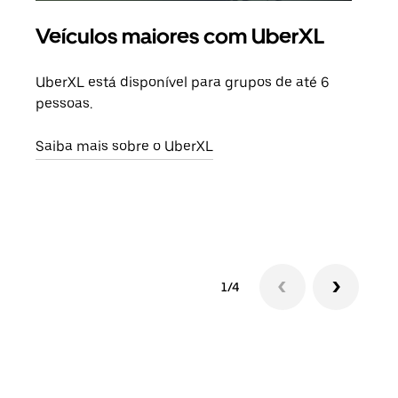
Veículos maiores com UberXL
Vi
UberXL está disponível para grupos de até 6
Ao c
pessoas.
sua 
adic
Saiba mais sobre o UberXL
dese
Saib
1/4