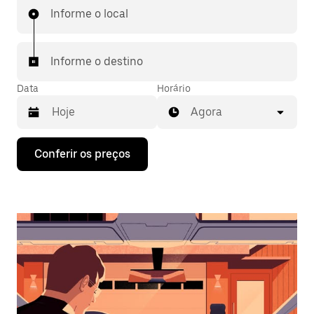
Informe o local
Informe o destino
Data
Horário
Agora
Pressione
Conferir os preços
a
seta
para
baixo
para
interagir
com
o
calendário
e
selecionar
uma
data.