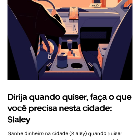
Pressione
a
tecla
“ESC”
para
fechar
o
calendário.
Dirija quando quiser, faça o que
você precisa nesta cidade:
Slaley
Ganhe dinheiro na cidade (Slaley) quando quiser