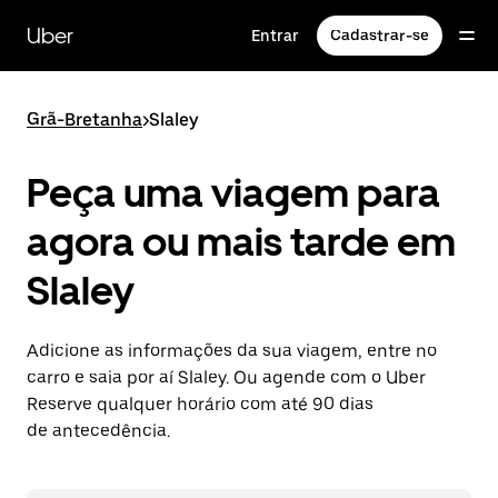
Pular
para
Uber
Entrar
Cadastrar-se
o
conteúdo
principal
Grã-Bretanha
>
Slaley
Peça uma viagem para
agora ou mais tarde em
Slaley
Adicione as informações da sua viagem, entre no
carro e saia por aí Slaley. Ou agende com o Uber
Reserve qualquer horário com até 90 dias
de antecedência.