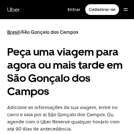
Pular
para
Uber
Entrar
Cadastrar-se
o
conteúdo
principal
Brasil
>
São Gonçalo dos Campos
Peça uma viagem para
agora ou mais tarde em
São Gonçalo dos
Campos
Adicione as informações da sua viagem, entre no
carro e saia por aí São Gonçalo dos Campos. Ou
agende com o Uber Reserve qualquer horário com
até 90 dias de antecedência.