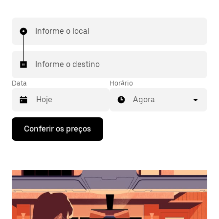
Informe o local
Informe o destino
Data
Horário
Agora
Pressione
Conferir os preços
a
seta
para
baixo
para
interagir
com
o
calendário
e