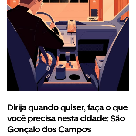
selecionar
uma
data.
Pressione
a
tecla
“ESC”
para
fechar
o
calendário.
Dirija quando quiser, faça o que
você precisa nesta cidade: São
Gonçalo dos Campos