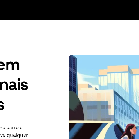
gem
mais
s
no carro e
rve qualquer