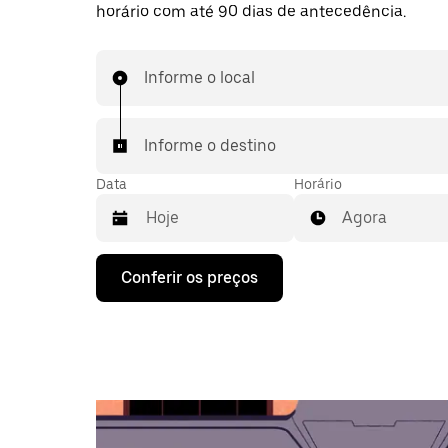
horário com até 90 dias de antecedência.
Informe o local
Informe o destino
Data
Horário
Agora
Pressione
Conferir os preços
a
seta
para
baixo
para
interagir
com
o
calendário
e