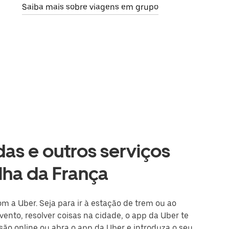
Saiba mais sobre viagens em grupo
as e outros serviços
Ilha da França
om a Uber. Seja para ir à estação de trem ou ao
ento, resolver coisas na cidade, o app da Uber te
ssão online ou abra o app da Uber e introduza o seu