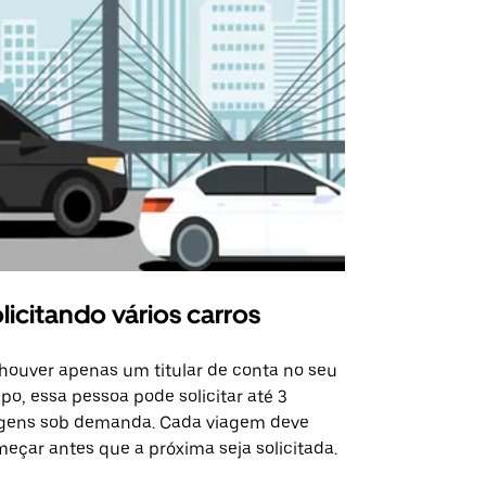
licitando vários carros
Uber Shu
houver apenas um titular de conta no seu
A opção Shut
po, essa pessoa pode solicitar até 3
selecionadas
gens sob demanda. Cada viagem deve
eventos espe
eçar antes que a próxima seja solicitada.
Verifique a 