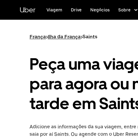
Pular
para
Uber
Viagem
Drive
Negócios
Sobre
o
conteúdo
principal
França
>
Ilha da França
>
Saints
Peça uma via
para agora ou 
tarde em Saint
Adicione as informações da sua viagem, entre 
saia por aí Saints. Ou agende com o Uber Rese