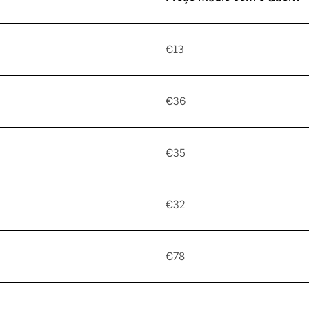
€13
€36
€35
€32
€78