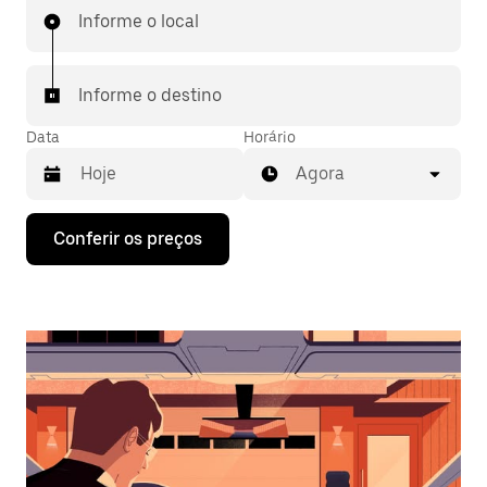
Informe o local
Informe o destino
Data
Horário
Agora
Pressione
Conferir os preços
a
seta
para
baixo
para
interagir
com
o
calendário
e
selecionar
uma
data.