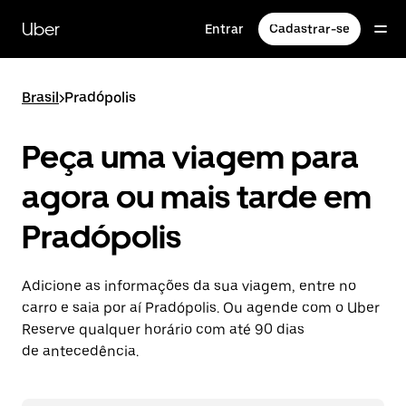
Pular
para
Uber
Entrar
Cadastrar-se
o
conteúdo
principal
Brasil
>
Pradópolis
Peça uma viagem para
agora ou mais tarde em
Pradópolis
Adicione as informações da sua viagem, entre no
carro e saia por aí Pradópolis. Ou agende com o Uber
Reserve qualquer horário com até 90 dias
de antecedência.