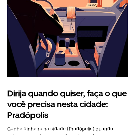
Pressione
a
tecla
“ESC”
para
fechar
o
calendário.
Dirija quando quiser, faça o que
você precisa nesta cidade:
Pradópolis
Ganhe dinheiro na cidade (Pradópolis) quando