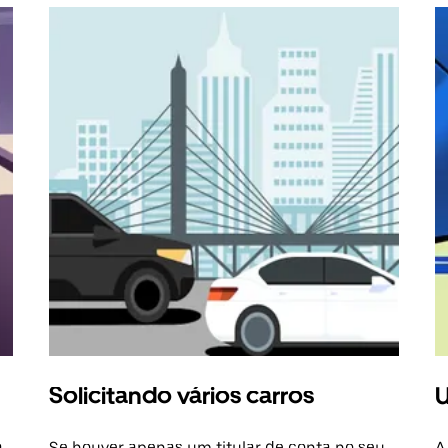
Solicitando vários carros
U
a
Se houver apenas um titular de conta no seu
A