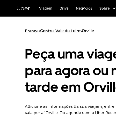
Pular
para
Uber
Viagem
Drive
Negócios
Sobre
o
conteúdo
principal
França
>
Centro-Vale do Loire
>
Orville
Peça uma via
para agora ou 
tarde em Orvil
Adicione as informações da sua viagem, entre 
saia por aí Orville. Ou agende com o Uber Rese