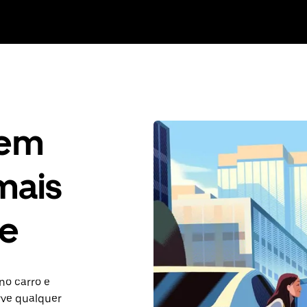
gem
mais
le
no carro e
rve qualquer