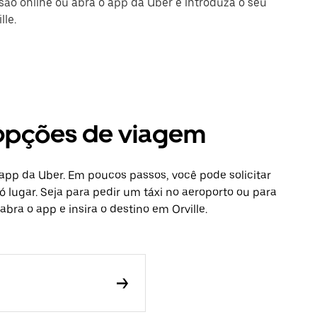
ssão online ou abra o app da Uber e introduza o seu
lle.
s opções de viagem
o app da Uber. Em poucos passos, você pode solicitar
 lugar. Seja para pedir um táxi no aeroporto ou para
bra o app e insira o destino em Orville.