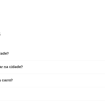
s
idade?
jar na cidade?
m carro?