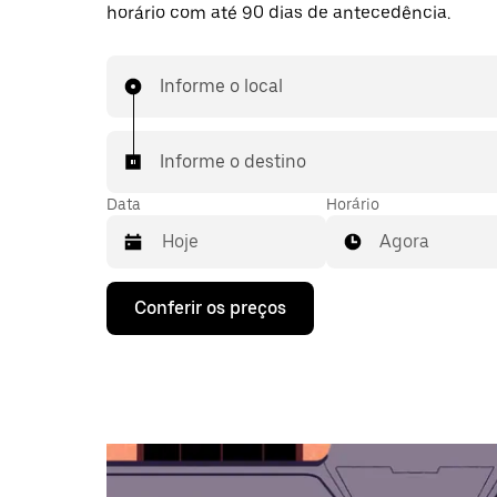
horário com até 90 dias de antecedência.
Informe o local
Informe o destino
Data
Horário
Agora
Pressione
Conferir os preços
a
seta
para
baixo
para
interagir
com
o
calendário
e