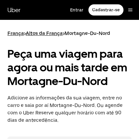
Pular
para
Uber
Entrar
Cadastrar-se
o
conteúdo
principal
França
>
Altos da França
>
Mortagne-Du-Nord
Peça uma viagem para
agora ou mais tarde em
Mortagne-Du-Nord
Adicione as informações da sua viagem, entre no
carro e saia por aí Mortagne-Du-Nord. Ou agende
com o Uber Reserve qualquer horário com até 90
dias de antecedência.