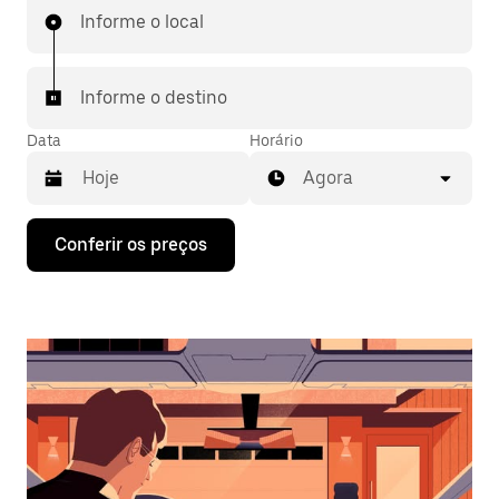
Informe o local
Informe o destino
Data
Horário
Agora
Pressione
Conferir os preços
a
seta
para
baixo
para
interagir
com
o
calendário
e
selecionar
uma
data.