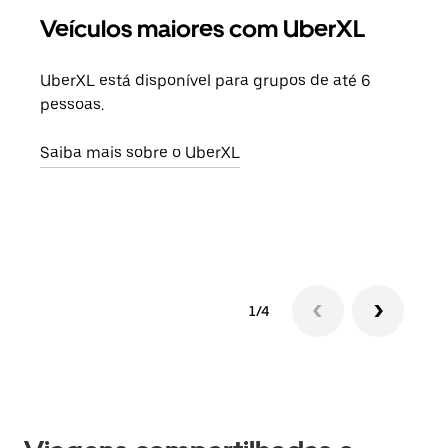
Veículos maiores com UberXL
Vi
UberXL está disponível para grupos de até 6
Ao c
pessoas.
sua 
adic
Saiba mais sobre o UberXL
dese
Saib
1/4