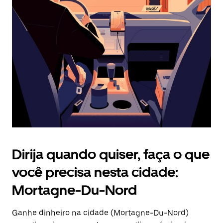
Pressione
a
tecla
“ESC”
para
fechar
o
calendário.
Dirija quando quiser, faça o que
você precisa nesta cidade:
Mortagne-Du-Nord
Ganhe dinheiro na cidade (Mortagne-Du-Nord)