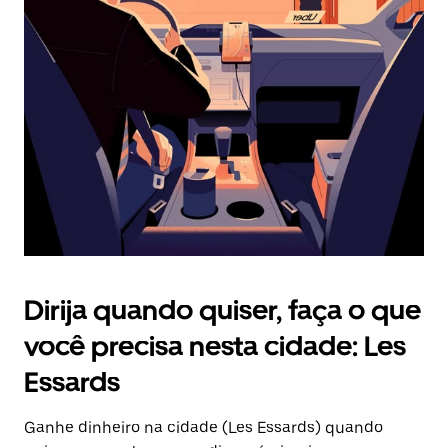
Pressione
a
tecla
“ESC”
para
fechar
o
calendário.
Dirija quando quiser, faça o que
você precisa nesta cidade: Les
Essards
Ganhe dinheiro na cidade (Les Essards) quando