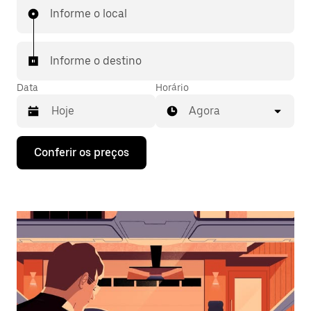
Informe o local
Informe o destino
Data
Horário
Agora
Pressione
Conferir os preços
a
seta
para
baixo
para
interagir
com
o
calendário
e
selecionar
uma
data.