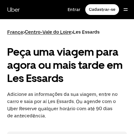
Pular
para
Uber
Entrar
Cadastrar-se
o
conteúdo
principal
França
>
Centro-Vale do Loire
>
Les Essards
Peça uma viagem para
agora ou mais tarde em
Les Essards
Adicione as informações da sua viagem, entre no
carro e saia por aí Les Essards. Ou agende com o
Uber Reserve qualquer horário com até 90 dias
de antecedência.