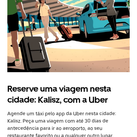
a
tecla
“ESC”
para
fechar
o
calendário.
Reserve uma viagem nesta
cidade: Kalisz, com a Uber
Agende um táxi pelo app da Uber nesta cidade:
Kalisz. Peça uma viagem com até 30 dias de
antecedência para ir ao aeroporto, ao seu
restaurante favorito ou a qualquer outro lugar.