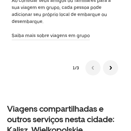
Ao convidar seus amigos ou familiares para a
Se h
sua viagem em grupo, cada pessoa pode
grup
adicionar seu próprio local de embarque ou
sob 
desembarque.
ante
Saiba mais sobre viagens em grupo
1/3
Viagens compartilhadas e
outros serviços nesta cidade:
Kalisz, Wielkopolskie