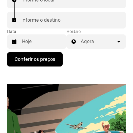
Informe o destino
Data
Horário
Agora
Pressione
Conferir os preços
a
seta
para
baixo
para
interagir
com
o
calendário
e
selecionar
uma
data.
Pressione