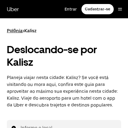
Pular
para
Uber
Entrar
Cadastrar-se
o
conteúdo
principal
Polônia
>
Kalisz
Deslocando-se por
Kalisz
Planeja viajar nesta cidade: Kalisz? Se você está
visitando ou mora aqui, confira este guia para
aproveitar ao máximo sua experiência nesta cidade:
Kalisz. Viaje do aeroporto para um hotel com o app
da Uber e descubra trajetos e destinos populares.
Informe o local