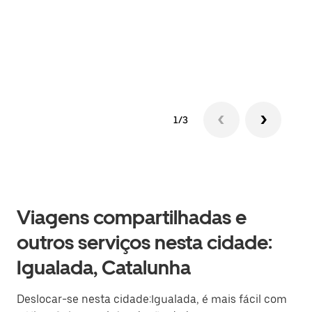
sob 
ante
1/3
Viagens compartilhadas e
outros serviços nesta cidade:
Igualada, Catalunha
Deslocar-se nesta cidade:Igualada, é mais fácil com