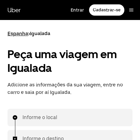
Pular
para
Uber
Entrar
Cadastrar-se
o
conteúdo
principal
Espanha
>
Igualada
Peça uma viagem em
Igualada
Adicione as informações da sua viagem, entre no
carro e saia por aí Igualada.
Informe o local
Informe o destino