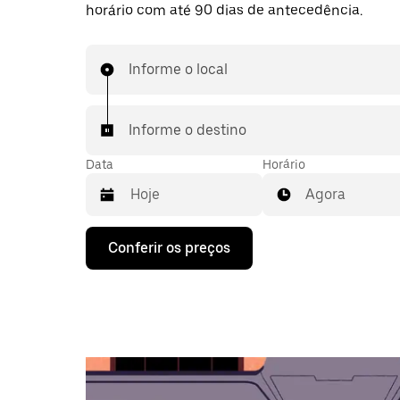
horário com até 90 dias de antecedência.
Informe o local
Informe o destino
Data
Horário
Agora
Pressione
Conferir os preços
a
seta
para
baixo
para
interagir
com
o
calendário
e