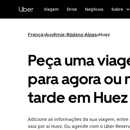
Pular
para
Uber
Viagem
Drive
Negócios
Sobre
o
conteúdo
principal
França
>
Auvérnia-Ródano-Alpes
>
Huez
Peça uma via
para agora ou 
tarde em Huez
Adicione as informações da sua viagem, entre 
saia por aí Huez. Ou agende com o Uber Reser