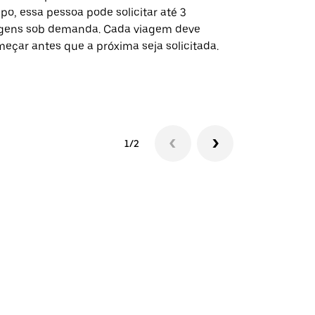
po, essa pessoa pode solicitar até 3
selecionadas
gens sob demanda. Cada viagem deve
eventos espe
eçar antes que a próxima seja solicitada.
Verifique a 
1/2