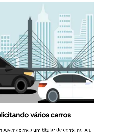
licitando vários carros
Uber Shu
houver apenas um titular de conta no seu
A opção Shut