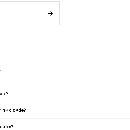
s
ade?
ar na cidade?
 carro?