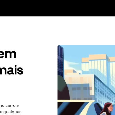
gem
mais
no carro e
ve qualquer