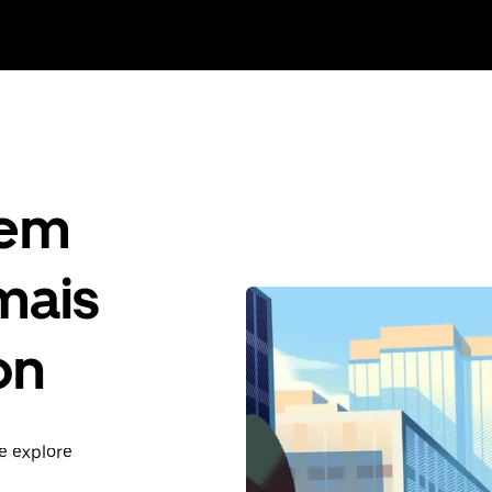
gem
mais
on
e explore