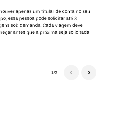
houver apenas um titular de conta no seu
A opção Shut
po, essa pessoa pode solicitar até 3
selecionadas
gens sob demanda. Cada viagem deve
eventos espe
eçar antes que a próxima seja solicitada.
Verifique a 
1/2