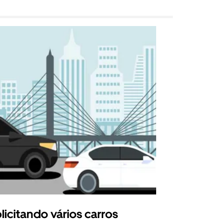
licitando vários carros
Uber Shu