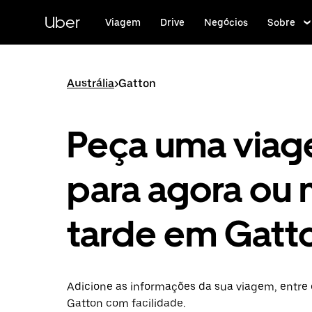
Pular
para
Uber
Viagem
Drive
Negócios
Sobre
o
conteúdo
principal
Austrália
>
Gatton
Peça uma via
para agora ou 
tarde em Gatt
Adicione as informações da sua viagem, entre 
Gatton com facilidade.