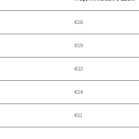
€16
€19
€22
€14
€11