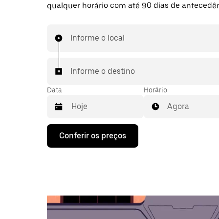
qualquer horário com até 90 dias de antecedên
Informe o local
Informe o destino
Data
Horário
Agora
Pressione
Conferir os preços
a
seta
para
baixo
para
interagir
com
o
calendário
e