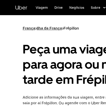
Pular
para
Uber
Viagem
Drive
Negócios
Sobre
o
conteúdo
principal
França
>
Ilha da França
>
Frépillon
Peça uma via
para agora ou 
tarde em Frépi
Adicione as informações da sua viagem, entre 
saia por aí Frépillon. Ou agende com o Uber Re