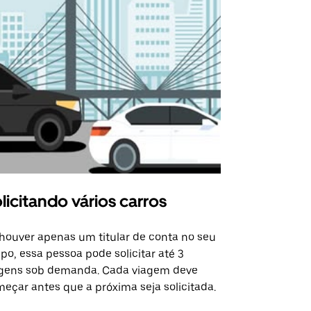
licitando vários carros
Uber Shu
houver apenas um titular de conta no seu
A opção Shut
po, essa pessoa pode solicitar até 3
selecionadas
gens sob demanda. Cada viagem deve
eventos espe
eçar antes que a próxima seja solicitada.
Verifique a 