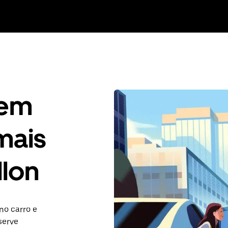
gem
mais
llon
no carro e
serve