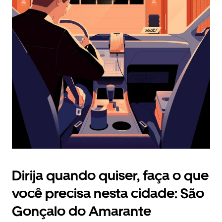
selecionar
uma
data.
Pressione
a
tecla
“ESC”
para
fechar
o
calendário.
Dirija quando quiser, faça o que
você precisa nesta cidade: São
Gonçalo do Amarante