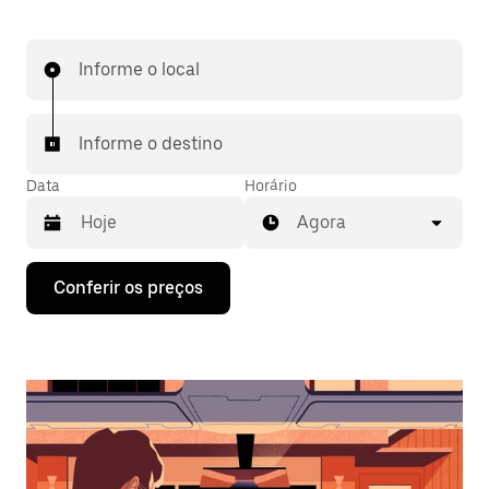
Informe o local
Informe o destino
Data
Horário
Agora
Pressione
Conferir os preços
a
seta
para
baixo
para
interagir
com
o
calendário
e