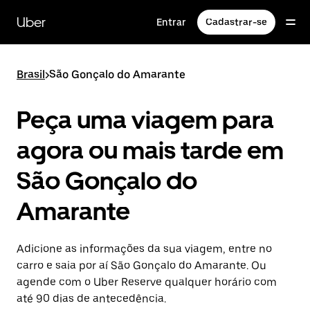
Pular
para
Uber
Entrar
Cadastrar-se
o
conteúdo
principal
Brasil
>
São Gonçalo do Amarante
Peça uma viagem para
agora ou mais tarde em
São Gonçalo do
Amarante
Adicione as informações da sua viagem, entre no
carro e saia por aí São Gonçalo do Amarante. Ou
agende com o Uber Reserve qualquer horário com
até 90 dias de antecedência.